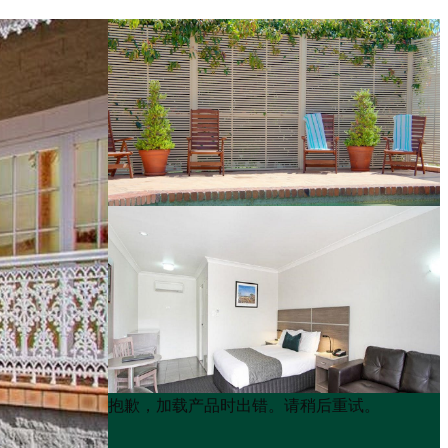
Product
Product
抱歉，加载产品时出错。请稍后重试。
List
List