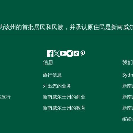
为该州的首批居民和民族，并承认原住民是新南威
Facebook
叽
YouTube
Instagram
抖
Pinterest
信息
我们
叽
音
喳
旅行信息
Sydn
喳
列出您的业务
新南
路旅行
新南威尔士州的商业
新南
新南威尔士州的教育
新南
缤纷