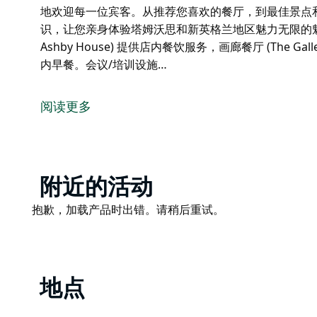
地欢迎每一位宾客。从推荐您喜欢的餐厅，到最佳景点
识，让您亲身体验塔姆沃思和新英格兰地区魅力无限的魅力所在
Ashby House) 提供店内餐饮服务，画廊餐厅 (The Gal
内早餐。会议/培训设施…
阿什比庄园 (Ashby House) 优雅的外观，掩映
沃思阿什比庄园品质酒店 (Quality Inn Ashby Hous
阅读更多
规划，在保留了酒店原有魅力和特色的同时，确保为宾
无论您是商务出差还是休闲度假，酒店地理位置优越，
景如画的塔姆沃思皮尔街 (Peel Street) 零售和商业区。
Product
附近的活动
从您抵达的那一刻起，直到您离开，我们都会热情地欢
List
和最佳出行方式，我们致力于为您提供当地特色知识，
Product
抱歉，加载产品时出错。请稍后重试。
魅力所在。
List
阿什比庄园品质酒店 (Quality Inn Ashby House) 提
Restaurant) 周一至周四晚上营业。每日客房内早
线网络，以及睡前甜点。
地点
地理位置优越，步行即可过桥，直达塔姆沃思风景如画的