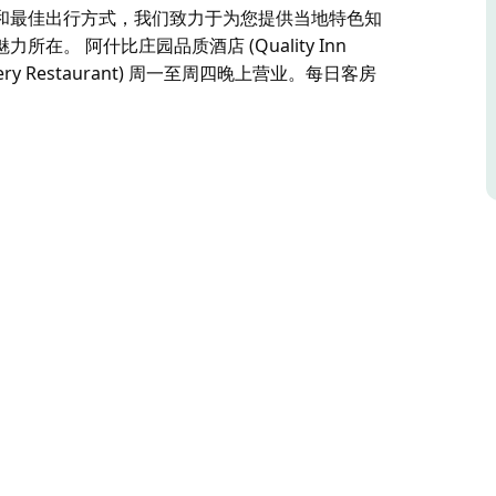
和最佳出行方式，我们致力于为您提供当地特色知
。 阿什比庄园品质酒店 (Quality Inn
lery Restaurant) 周一至周四晚上营业。每日客房
在修剪整齐的花园之中，散发着独特的魅力和魅力。塔姆
e Tamworth) 的翻新工程于 2018 年完工，经过精心
客提供现代旅客所需的所有现代化舒适设施。
只需驱车几分钟，或悠闲地穿过桥梁，即可抵达风
迎每一位宾客。从推荐您喜欢的餐厅，到最佳景点
让您亲身体验塔姆沃思和新英格兰地区魅力无限的
供店内餐饮服务，画廊餐厅 (The Gallery
餐。会议/培训设施、免费健身房、无限畅享无限时长无
主街。距离塔姆沃思机场仅 8 公里。