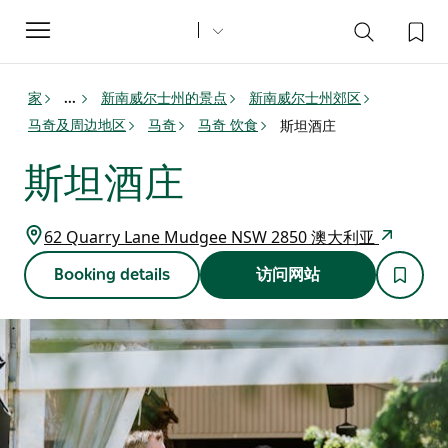
Toggle
navigation
家
新南威尔士州的景点
新南威尔士州郊区
...
马奇及周边地区
马奇
马奇 饮食
斯坦酒庄
斯坦酒庄
62 Quarry Lane Mudgee NSW 2850 澳大利亚
Booking details
访问网站