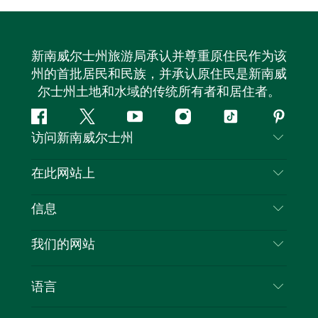
新南威尔士州旅游局承认并尊重原住民作为该
州的首批居民和民族，并承认原住民是新南威
尔士州土地和水域的传统所有者和居住者。
Facebook
叽
YouTube
Instagram
抖
Pintere
访问新南威尔士州
叽
音
喳
联系我们
在此网站上
喳
免责声明
目的地
信息
隐私
推荐活动
旅行信息
Cookie 通知
我们的网站
新南威尔士州公路旅行
列出您的业务
使用条款
Sydney.com
活动
语言
新南威尔士州的商业
新南威尔士州旅游局企业网站
住宿
新南威尔士州的教育