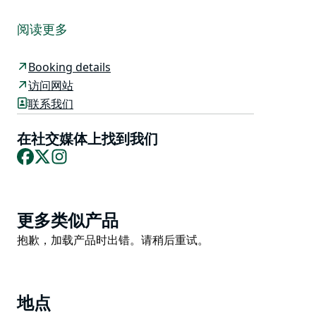
斯坦酒庄的家族酿酒血统可追溯至1838年。自1976年种
植第一批葡萄藤以来，斯坦家族一直精心培育和经营着葡
阅读更多
萄园、酒庄和农场。
自1976年以来，斯坦酒庄一直秉承再生农业的理念，酿
Booking details
造屡获殊荣的红葡萄酒、白葡萄酒和加强葡萄酒，并延续
访问网站
至今。2024年，斯坦酒庄荣膺詹姆斯·哈利德葡萄酒指南
联系我们
五星红星评级，彰显了其对卓越的追求。
在社交媒体上找到我们
创新与传统是斯坦酒庄的核心，不断突破界限。每一口酒
Facebook
X
Instagram
都能感受到家族辛勤劳动的传承，欣赏穆奇区令人叹为观
止的全景，参观复古摩托车展览，并在酒窖门口尽情品尝
和购买葡萄酒。
Product
千万不要错过斯坦农场农产品美食餐车，它每天都会提供
更多类似产品
List
真正的“从农场到餐桌”的体验。
Product
抱歉，加载产品时出错。请稍后重试。
List
参与罗伯特斯坦酒庄的葡萄酒之旅。
地点