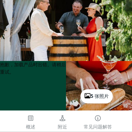
Product
Product
抱歉，加载产品时出错。请稍后
List
List
重试。
5 张照片
概述
附近
常见问题解答