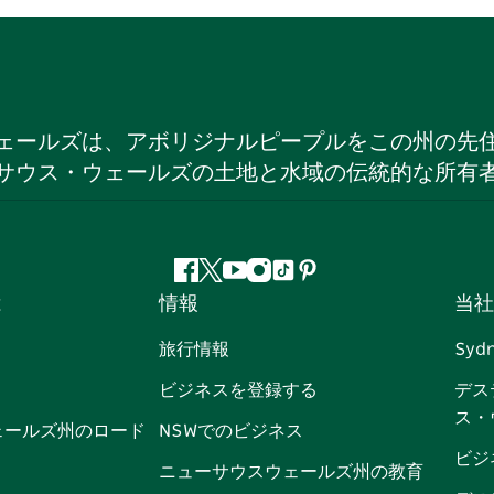
ェールズは、アボリジナルピープルをこの州の先
サウス・ウェールズの土地と水域の伝統的な所有
フ
ツ
ユ
イ
テ
ピ
は
情報
当社
ェ
イ
ー
ン
ィ
ン
イ
ッ
チ
ス
ッ
タ
旅行情報
Syd
ス
タ
ュ
タ
ク
レ
ビジネスを登録する
デス
ブ
ー
ー
グ
ト
ス
ス・
ッ
ブ
ラ
ッ
ト
ェールズ州のロード
NSWでのビジネス
ク
ム
ク
ビジ
ニューサウスウェールズ州の教育