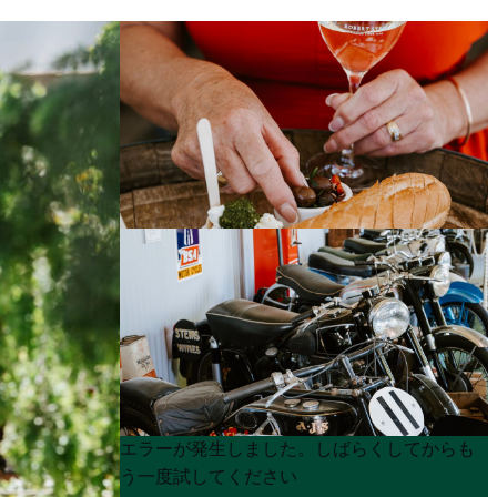
Product
Product
エラーが発生しました。しばらくしてからも
List
List
う一度試してください