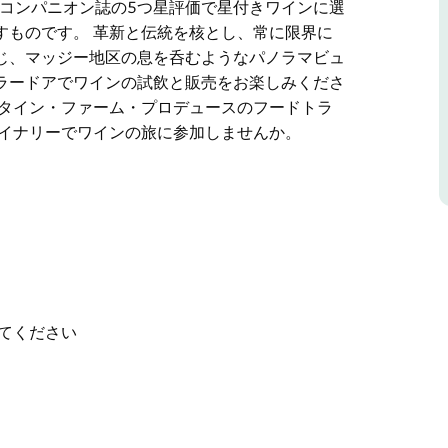
・コンパニオン誌の5つ星評価で星付きワインに選
すものです。 革新と伝統を核とし、常に限界に
じ、マッジー地区の息を呑むようなパノラマビュ
ラードアでワインの試飲と販売をお楽しみくださ
スタイン・ファーム・プロデュースのフードトラ
ワイナリーでワインの旅に参加しませんか。
ン家は、1976年に最初のブドウが植えられて以
て管理してきました。
して酒精強化ワインを生産しながら、今日まで続く
ムズ・ハリデイ・ワイン・コンパニオン誌の5つ星
ミットメントを改めて示すものです。
。一口ごとに家族経営の伝統を感じ、マッジー地
テージバイクの展示を見学し、セラードアでワイ
てください
ン・ファーム・プロデュースのフードトラックを