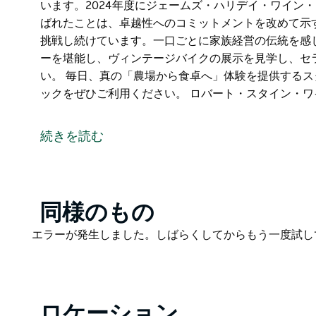
います。2024年度にジェームズ・ハリデイ・ワイン
ばれたことは、卓越性へのコミットメントを改めて示
挑戦し続けています。一口ごとに家族経営の伝統を感
ーを堪能し、ヴィンテージバイクの展示を見学し、セ
い。 毎日、真の「農場から食卓へ」体験を提供する
ックをぜひご利用ください。 ロバート・スタイン・
1838年まで遡る家族経営のワイン醸造家であるスタイ
来、ブドウ園、ワイナリー、そして農場を愛情を込め
続きを読む
1976年以来、受賞歴のある赤ワイン、白ワイン、そ
再生型農法を取り入れています。2024年度にジェー
評価で星付きワインに選ばれたことは、卓越性へのコ
Product
同様のもの
革新と伝統を核とし、常に限界に挑戦し続けています
List
区の息を呑むようなパノラマビューを堪能し、ヴィン
Product
エラーが発生しました。しばらくしてからもう一度試し
ンの試飲と販売をお楽しみください。
List
毎日、真の「農場から食卓へ」体験を提供するスタイ
ぜひご利用ください。
ロケーション