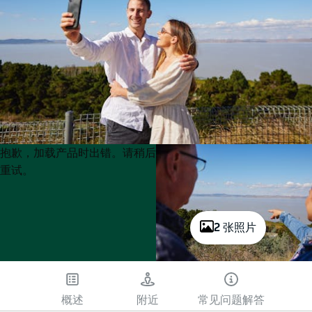
Product
Product
抱歉，加载产品时出错。请稍后
List
List
重试。
2 张照片
概述
附近
常见问题解答