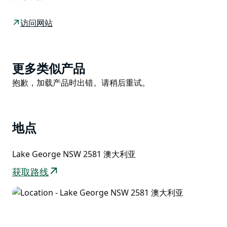
工业在这里交汇，形成令人惊奇的互补对比。
这座观景台位于昆比恩-帕勒朗 (Queanbeyan-Palerang)
访问网站
西部边界，距离堪培拉中央商务区以北 30 分钟车程，可
欣赏南部高原 (Southern Tablelands) 自然奇观之一的壮
丽景色。
Product
更多类似产品
乔治湖位于一片引人注目的景观中，占地超过 200 平方
List
Product
抱歉，加载产品时出错。请稍后重试。
公里，随着干旱的消退，水位多年来不断上升和下降。
List
当水退去时，一片肥沃的平原显露出来，当地农场的牲畜
数量也随之增加。
地点
Lake George NSW 2581 澳大利亚
获取路线