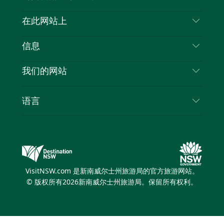
喳
联系我们
在此网站上
喳
免责声明
目的地
信息
隐私
推荐活动
旅行信息
Cookie 通知
我们的网站
新南威尔士州公路旅行
列出您的业务
使用条款
Sydney.com
活动
语言
新南威尔士州的商业
新南威尔士州旅游局企业网站
住宿
新南威尔士州的教育
新南威尔士州商务活动
优惠
新南威尔士州旅游局媒体中心
缤纷悉尼灯光音乐节
VisitNSW.com 是新南威尔士州旅游局的官方旅游网站。
© 版权所有
2026
新南威尔士州旅游局。保留所有权利。