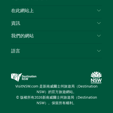
喳
聯絡我們
在此網站上
喳
免責聲明
目的地
資訊
隱私
要做的事情
旅行資訊
Cookie 通知
我們的網站
新南威爾斯州公路旅行
列出您的業務
使用條款
Sydney.com
活動
語言
新南威爾斯的商業
新南威爾士州旅遊局（Destination NSW）企業網
住宿
新南威爾斯的教育
站​
優惠訊息
新南威爾斯商務活動
新南威爾士州旅遊局（Destination NSW）媒體中
VisitNSW.com 是新南威爾士州旅遊局（Destination
心
NSW）的官方旅遊網站。
繽紛悉尼燈光音樂節
© 版權所有
2026
新南威爾士州旅遊局（Destination
NSW）。保留所有權利。