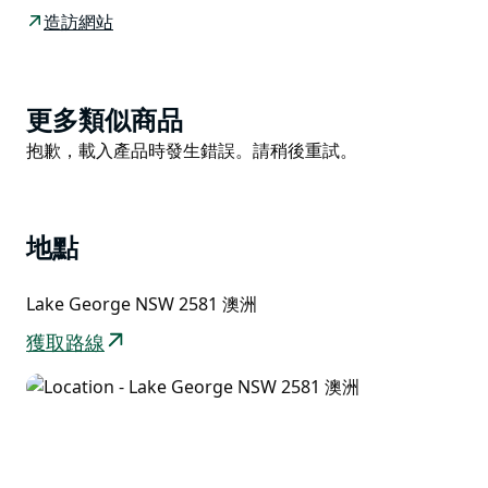
觀景台位於昆比恩-巴勒朗 (Queanbeyan-Palerang) 的
造訪網站
西部邊界，距離堪培拉中央商務區以北 30 分鐘車程，可
欣賞到南部高地自然奇觀之一的壯麗景色。
喬治湖風景優美，面積超過 200 平方公里，多年來，隨
Product
更多類似商品
著乾旱的潮起潮落，水位不斷上升和下降。
List
Product
抱歉，載入產品時發生錯誤。請稍後重試。
List
當水退去時，肥沃的平原顯露出來，當地農場的牲畜數量
也隨之增加。
地點
Lake George NSW 2581 澳洲
獲取路線