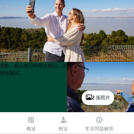
Product
Product
抱歉，載入產品時發生錯誤。請
List
List
稍後重試。
2 張照片
概述
附近
常見問題解答