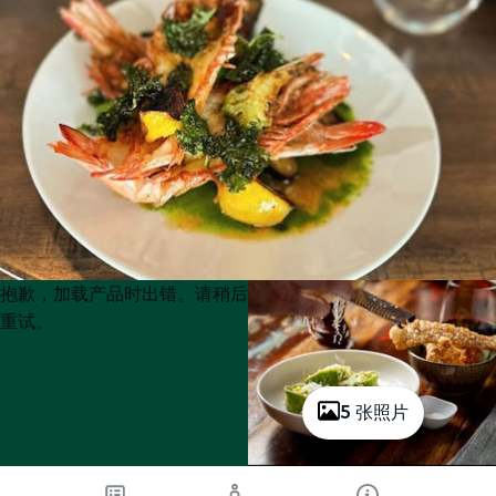
Product
Product
抱歉，加载产品时出错。请稍后
List
List
重试。
5 张照片