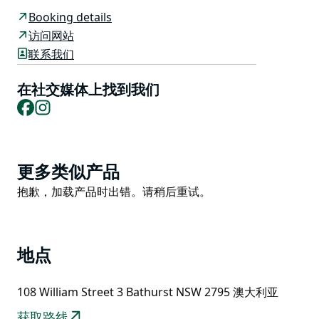
——新南威尔士州巴瑟斯特。
Booking details
在这里，他们精心挑选本地、澳大利亚和国际的优质食
访问网站
材，并运用各种技艺和风味进行烹制。他们的酸面包和新
联系我们
鲜意面均为自制，肉类则以木炭烹制。最终，在美丽的历
史遗迹中，为您带来非凡的现代澳大利亚美食体验，成为
在社交媒体上找到我们
新南威尔士州乡村美食爱好者的独特目的地。
Facebook
Instagram
Product
更多类似产品
List
Product
抱歉，加载产品时出错。请稍后重试。
List
地点
108 William Street 3 Bathurst NSW 2795 澳大利亚
获取路线