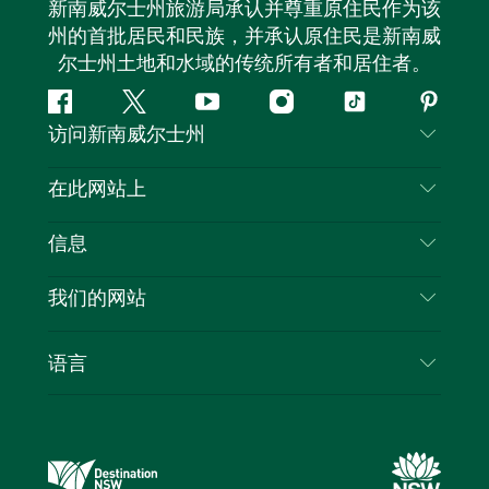
新南威尔士州旅游局承认并尊重原住民作为该
州的首批居民和民族，并承认原住民是新南威
尔士州土地和水域的传统所有者和居住者。
Facebook
叽
YouTube
Instagram
抖
Pintere
访问新南威尔士州
叽
音
喳
联系我们
在此网站上
喳
免责声明
目的地
信息
隐私
推荐活动
旅行信息
Cookie 通知
我们的网站
新南威尔士州公路旅行
列出您的业务
使用条款
Sydney.com
活动
语言
新南威尔士州的商业
新南威尔士州旅游局企业网站
住宿
新南威尔士州的教育
新南威尔士州商务活动
优惠
新南威尔士州旅游局媒体中心