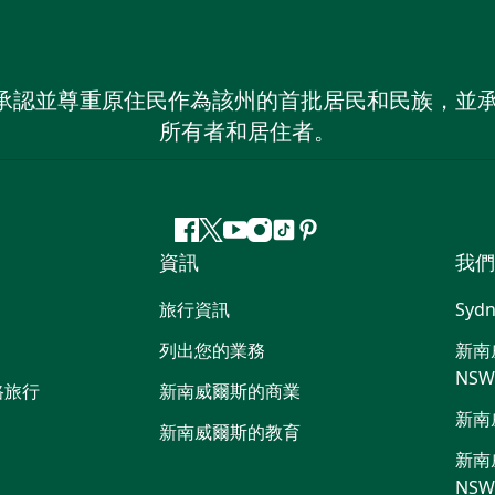
 NSW）承認並尊重原住民作為該州的首批居民和民族
所有者和居住者。
Facebook
嘰
Youtube
Instagram
抖
Pinterest
資訊
我們
嘰
音
喳
旅行資訊
Sydn
喳
列出您的業務
新南威
NS
路旅行
新南威爾斯的商業
新南
新南威爾斯的教育
新南威
NS