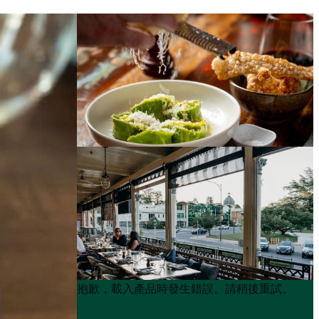
Product
Product
抱歉，載入產品時發生錯誤。請稍後重試。
List
List