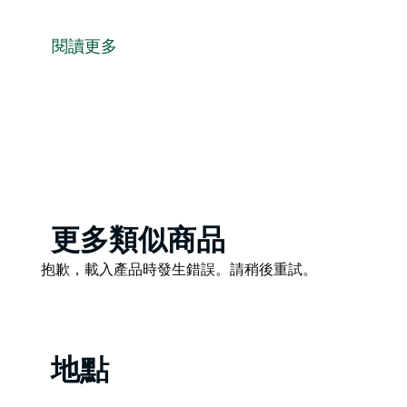
在 Bootleg Dining，盡情享受豐富多樣的風味，這正是 
愛爾蘭、巴黎和悉尼，並無縫銜接至廣闊天空之鄉的中
閱讀更多
在這裡，他們精心挑選本地、澳洲和國際的優質食材，
新鮮意麵均為自製，肉類則以木炭烹製。最終，在美麗
驗，成為新南威爾斯鄉村美食愛好者的獨特目的地。
Product
更多類似商品
List
Product
抱歉，載入產品時發生錯誤。請稍後重試。
List
地點