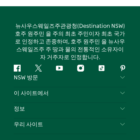
뉴사우스웨일즈주관광청(Destination NSW)
호주 원주민 을 주의 최초 주민이자 최초 국가
로 인정하고 존중하며, 호주 원주민 을 뉴사우
스웨일즈주 주 땅과 물의 전통적인 소유자이
자 거주자로 인정합니다.
페
지
유
인
틱
핀
NSW 방문
이
저
튜
스
톡
터
스
귀
브
타
레
문의하기
이 사이트에서
북
다
그
스
부인 성명
램
트
목적지
정보
은둔
할 일
여행 정보
우리 사이트
쿠키 고지
뉴사우스웨일즈주 로드 트립
귀하의 사업을 등록하세요
이용 약관
Sydney.com