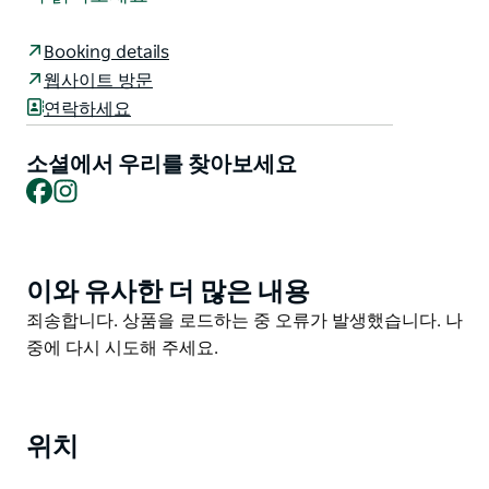
중심 뉴사우스웨일즈주 배서스트까지 이어지는 그들의
요리 여정은 끊김 없이 이어집니다.
Booking details
여기서는 엄선된 현지 호주산 그리고 세계 각국의 최고급
웹사이트 방문
식재료를 엄선하여 다양한 기법과 풍미를 더해 조리합니
연락하세요
다. 사워도우 빵과 신선한 파스타는 직접 만들고 고기는
숯불에 구워냅니다. 아름다운 유서 깊은 환경에서 펼쳐지
소셜에서 우리를 찾아보세요
는 특별한 현대 호주식 다이닝 경험은 뉴사우스웨일즈주
Facebook
Instagram
컨트리 지역의 미식가들에게 특별한 여행지가 될 것입니
다.
이와 유사한 더 많은 내용
Product
List
Product
죄송합니다. 상품을 로드하는 중 오류가 발생했습니다. 나
List
중에 다시 시도해 주세요.
위치