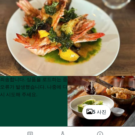
Product
Product
죄송합니다. 상품을 로드하는 중
List
List
오류가 발생했습니다. 나중에 다
시 시도해 주세요.
5 사진