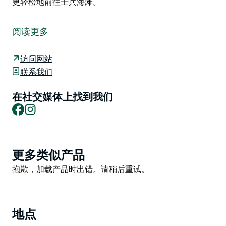
更轻松地前往士兵海滩。
士兵海滩位于海岬南侧，朝向东南，北端受保护良好，是
夏季东北风来袭时冲浪爱好者的天堂。海滩呈优美的弧
阅读更多
形，长约一公里，遍布礁石，形成美丽的沙质礁石，但也
提醒冲浪者落水时务必小心。
访问网站
这里全年都有稳定的浪，尤其在涌浪来自南部或东部时浪
联系我们
况最佳。左侧的定点浪深受长板冲浪者的喜爱，但一旦浪
高超过两米，短板冲浪者也会跃跃欲试。
在社交媒体上找到我们
Facebook
Instagram
在浪况好的时候，这里的沙滩浪可以达到世界级水平，特
别是南端名为“日落”（Sunset）的浪点，这里可以形成巨
大的左右浪，并带有强劲的压浪区。
Product
现在，残障人士可以使用沙滩巡洋轮（Sand Cruiser）
更多类似产品
List
更轻松地前往士兵海滩。
Product
抱歉，加载产品时出错。请稍后重试。
List
地点