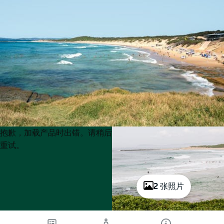
Product
Product
抱歉，加载产品时出错。请稍后
List
List
重试。
2 张照片