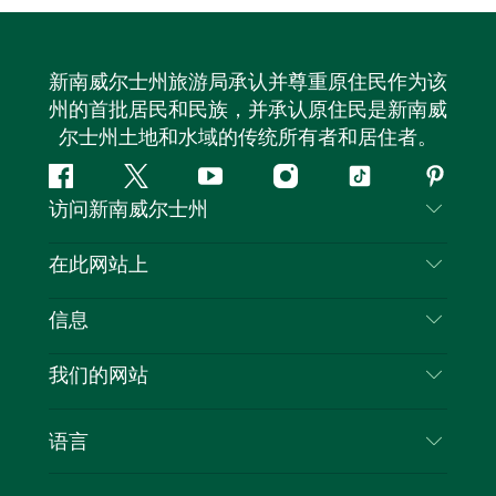
新南威尔士州旅游局承认并尊重原住民作为该
州的首批居民和民族，并承认原住民是新南威
尔士州土地和水域的传统所有者和居住者。
Facebook
叽
YouTube
Instagram
抖
Pintere
访问新南威尔士州
叽
音
喳
联系我们
在此网站上
喳
免责声明
目的地
信息
隐私
推荐活动
旅行信息
Cookie 通知
我们的网站
新南威尔士州公路旅行
列出您的业务
使用条款
Sydney.com
活动
语言
新南威尔士州的商业
新南威尔士州旅游局企业网站
住宿
新南威尔士州的教育