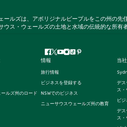
ェールズは、アボリジナルピープルをこの州の先
サウス・ウェールズの土地と水域の伝統的な所有
フ
ツ
ユ
イ
テ
ピ
は
情報
当社
ェ
イ
ー
ン
ィ
ン
イ
ッ
チ
ス
ッ
タ
旅行情報
Syd
ス
タ
ュ
タ
ク
レ
ビジネスを登録する
デス
ブ
ー
ー
グ
ト
ス
ス・
ッ
ブ
ラ
ッ
ト
ェールズ州のロード
NSWでのビジネス
ク
ム
ク
ビジ
ニューサウスウェールズ州の教育
デス
ス・