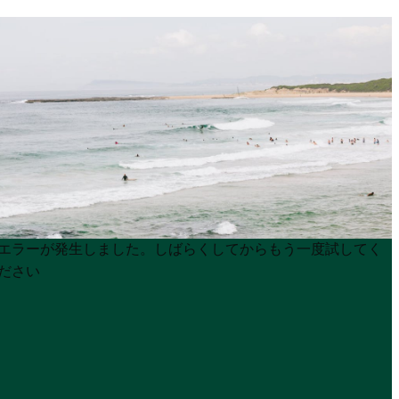
Product
Product
エラーが発生しました。しばらくしてからもう一度試してく
List
List
ださい