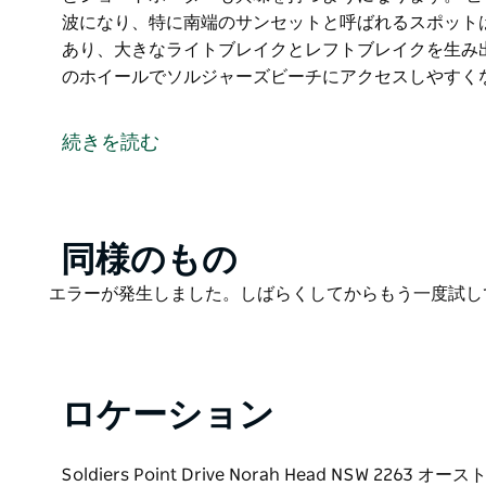
波になり、特に南端のサンセットと呼ばれるスポット
あり、大きなライトブレイクとレフトブレイクを生み
のホイールでソルジャーズビーチにアクセスしやすく
岬の南側に位置するソルジャーズビーチは南東に面し
夏の北東の風が吹く時期にはボードライダーに人気の
続きを読む
ブを描くこのビーチには、美しい砂浜のリーフを形成
には十分な注意が必要です。
年間を通して安定した波があり、南または東からのう
イクはロングボーダーに人気ですが、波の高さが2メ
Product
同様のもの
ようになります。
List
Product
エラーが発生しました。しばらくしてからもう一度試し
ビーチブレイクは調子が良い日には世界クラスの波に
List
は、しっかりとしたホールドダウンセクションがあり
出します。
ロケーション
障害のある方も、サンドクルーザーのホイールでソル
Soldiers Point Drive Norah Head NSW 2263 オ