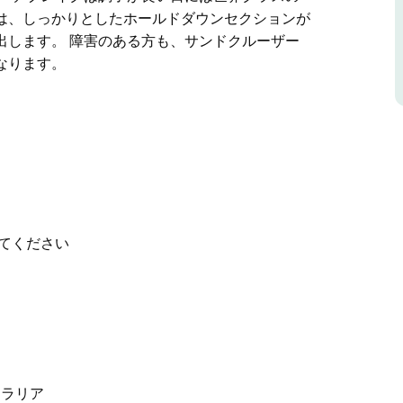
は、しっかりとしたホールドダウンセクションが
出します。 障害のある方も、サンドクルーザー
なります。
ており、北端はしっかりと保護されているため、
スポットです。全長1キロメートルの美しいカー
する岩が点在していますが、ボードから落ちる際
ねりがベストです。レフトハンドのポイントブレ
ートルを超えるとショートボーダーも興味を持つ
てください
なり、特に南端のサンセットと呼ばれるスポット
、大きなライトブレイクとレフトブレイクを生み
ジャーズビーチにアクセスしやすくなります。
ーストラリア