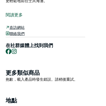
更輕鬆地前往士兵海灘。
士兵海灘位於海岬南側，朝向東南，北端受保護良好，是
夏季東北風來襲時衝浪愛好者的天堂。海灘呈現優美的弧
閱讀更多
形，長約一公里，遍布礁石，形成美麗的沙質礁石，但也
提醒衝浪者落水時務必小心。
造訪網站
這裡全年都有穩定的浪，尤其在湧浪來自南部或東部時浪
聯絡我們
況最佳。左邊的定點浪深受長板衝浪者的喜愛，但一旦浪
高超過兩米，短板衝浪者也會躍躍欲試。
在社群媒體上找到我們
Facebook
Instagram
在浪況好的時候，這裡的沙灘浪可以達到世界級水平，特
別是南端名為“日落”（Sunset）的浪點，這裡可以形成巨
大的左右浪，並帶有強勁的壓浪區。
Product
現在，殘障人士可以使用沙灘巡洋輪（Sand Cruiser）
更多類似商品
List
更輕鬆地前往士兵海灘。
Product
抱歉，載入產品時發生錯誤。請稍後重試。
List
地點