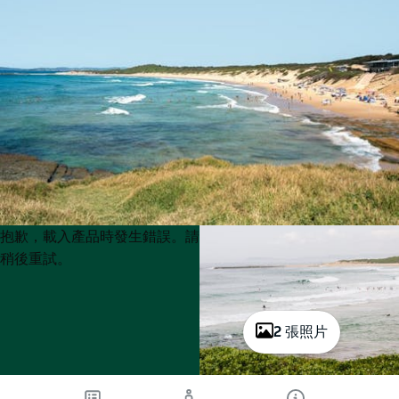
Product
Product
抱歉，載入產品時發生錯誤。請
List
List
稍後重試。
2 張照片