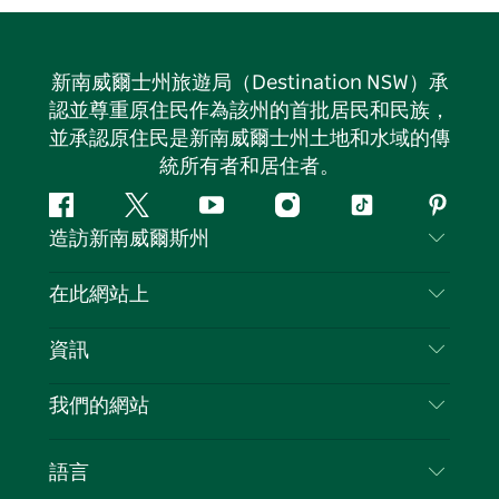
新南威爾士州旅遊局（Destination NSW）承
認並尊重原住民作為該州的首批居民和民族，
並承認原住民是新南威爾士州土地和水域的傳
統所有者和居住者。
Facebook
嘰
Youtube
Instagram
抖
Pintere
造訪新南威爾斯州
嘰
音
喳
聯絡我們
在此網站上
喳
免責聲明
目的地
資訊
隱私
要做的事情
旅行資訊
Cookie 通知
我們的網站
新南威爾斯州公路旅行
列出您的業務
使用條款
Sydney.com
活動
語言
新南威爾斯的商業
新南威爾士州旅遊局（Destination NSW）企業網