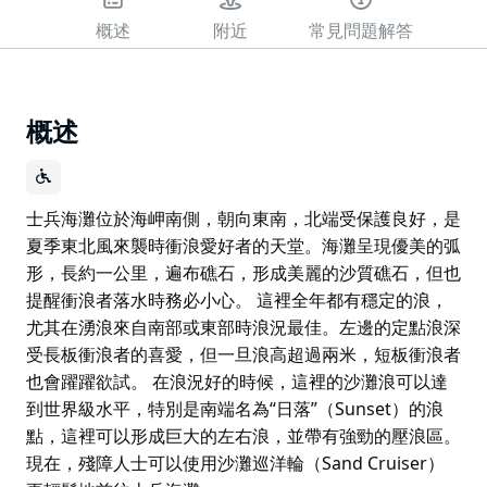
概述
附近
常見問題解答
概述
士兵海灘位於海岬南側，朝向東南，北端受保護良好，是
夏季東北風來襲時衝浪愛好者的天堂。海灘呈現優美的弧
形，長約一公里，遍布礁石，形成美麗的沙質礁石，但也
提醒衝浪者落水時務必小心。 這裡全年都有穩定的浪，
尤其在湧浪來自南部或東部時浪況最佳。左邊的定點浪深
受長板衝浪者的喜愛，但一旦浪高超過兩米，短板衝浪者
也會躍躍欲試。 在浪況好的時候，這裡的沙灘浪可以達
到世界級水平，特別是南端名為“日落”（Sunset）的浪
點，這裡可以形成巨大的左右浪，並帶有強勁的壓浪區。
現在，殘障人士可以使用沙灘巡洋輪（Sand Cruiser）