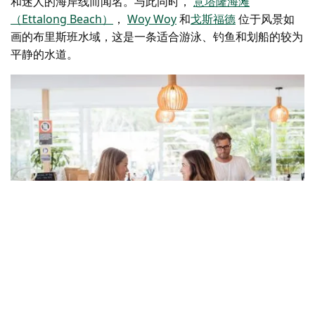
和迷人的海岸线而闻名。与此同时，
意塔隆海滩
（Ettalong Beach）
，
Woy Woy
和
戈斯福德
位于风景如
画的布里斯班水域，这是一条适合游泳、钓鱼和划船的较为
平静的水道。
阿沃卡海滩 (Avoca Beach）别墅
，阿沃卡海滩 (Avoca Beach）