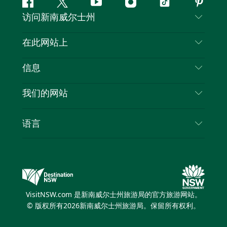
Facebook
叽
YouTube
Instagram
抖
Pintere
访问新南威尔士州
叽
音
喳
联系我们
在此网站上
喳
免责声明
目的地
信息
隐私
推荐活动
旅行信息
Cookie 通知
我们的网站
新南威尔士州公路旅行
列出您的业务
使用条款
Sydney.com
活动
语言
新南威尔士州的商业
新南威尔士州旅游局企业网站
住宿
新南威尔士州的教育
新南威尔士州商务活动
优惠
新南威尔士州旅游局媒体中心
缤纷悉尼灯光音乐节
VisitNSW.com 是新南威尔士州旅游局的官方旅游网站。
© 版权所有
2026
新南威尔士州旅游局。保留所有权利。