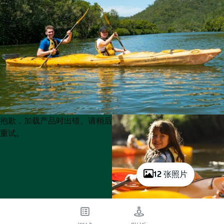
Product
Product
抱歉，加载产品时出错。请稍后
List
List
重试。
12 张照片