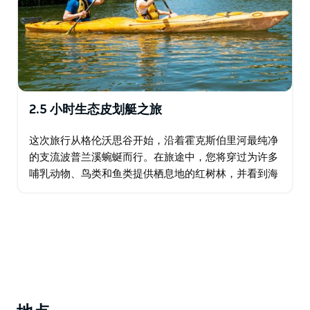
2.5 小时生态皮划艇之旅
这次旅行从格伦沃思谷开始，沿着霍克斯伯里河最纯净
的支流波普兰溪蜿蜒而行。在旅途中，您将穿过为许多
哺乳动物、鸟类和鱼类提供栖息地的红树林，并看到海
鹰、苍鹭、鸬鹚、木鸭和沼泽鸡。 您的导游将为您介绍
格伦沃思谷沿途的许多历史文物…