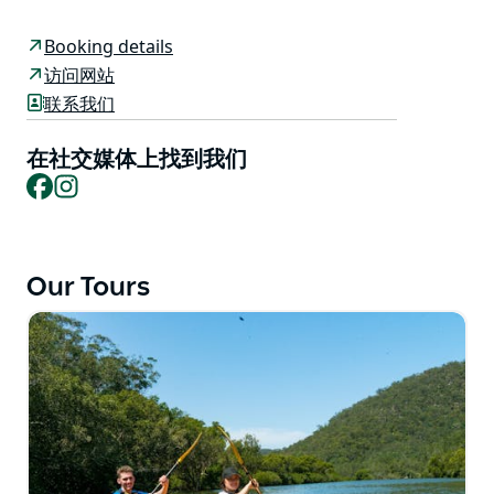
伦沃斯谷 (Glenworth Valley) 占地 3,000 英亩的基地以
及中央海岸的多个地点。
Booking details
提供半日游以及皮划艇租赁服务。从格兰沃斯谷出发的旅
访问网站
程为划桨者提供了探索波普兰溪未受破坏的荒野的机会，
联系我们
因为它蜿蜒穿过格兰沃斯谷。
在社交媒体上找到我们
或者为什么不尝试一下他们受欢迎的全日海鲜皮划艇之
Facebook
Instagram
旅？从 Woy Woy 湾探索附近美丽的布里斯班水域，并在
僻静的海滩上享用新鲜的海鲜午餐。
Our Tours