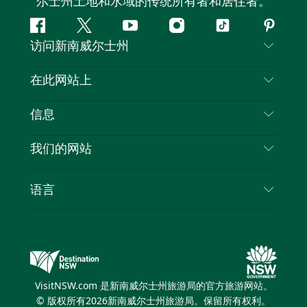
尔士州土地和水域的传统所有者和居住者。
Facebook
叽
YouTube
Instagram
抖
Pintere
访问新南威尔士州
叽
音
喳
联系我们
在此网站上
喳
免责声明
目的地
信息
隐私
推荐活动
旅行信息
Cookie 通知
我们的网站
新南威尔士州公路旅行
列出您的业务
使用条款
Sydney.com
活动
语言
新南威尔士州的商业
新南威尔士州旅游局企业网站
住宿
新南威尔士州的教育
新南威尔士州商务活动
优惠
新南威尔士州旅游局媒体中心
缤纷悉尼灯光音乐节
VisitNSW.com 是新南威尔士州旅游局的官方旅游网站。
© 版权所有
2026
新南威尔士州旅游局。保留所有权利。