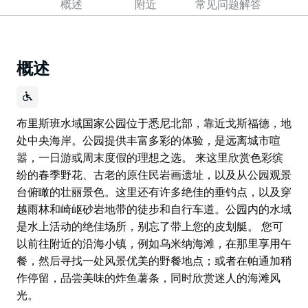
概述
附近
常见问题解答
概述
布里斯班水域国家公园位于悉尼北部，靠近戈斯福德，地
处中央海岸。公园提供丰富多彩的体验，是远离城市喧
嚣，一日游或周末度假的理想之选。 来这里欣赏色彩缤
纷的春季野花、古老的原住民岩画遗址，以及从公园观景
台俯瞰的壮丽景色。这里还有许多绝佳的垂钓点，以及穿
越雨林和崎岖砂岩地带的徒步和自行车道。公园内的水域
是水上活动的绝佳场所，别忘了带上您的皮划艇。 您可
以前往附近的沿海小镇，例如乌米纳海滩，在那里享用午
餐，然后寻找一处风景优美的野餐地点；或者在帕通加稍
作停留，品尝美味的炸鱼薯条，同时欣赏迷人的海滩风
光。