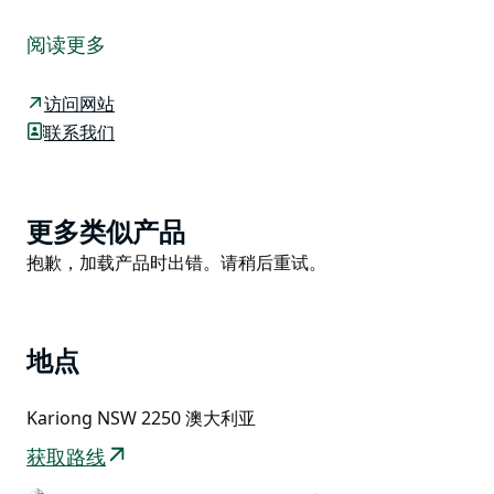
布里斯班水域国家公园位于悉尼北部，靠近戈斯福德，地
处中央海岸。公园提供丰富多彩的体验，是远离城市喧
阅读更多
嚣，一日游或周末度假的理想之选。
来这里欣赏色彩缤纷的春季野花、古老的原住民岩画遗
访问网站
址，以及从公园观景台俯瞰的壮丽景色。这里还有许多绝
联系我们
佳的垂钓点，以及穿越雨林和崎岖砂岩地带的徒步和自行
车道。公园内的水域是水上活动的绝佳场所，别忘了带上
您的皮划艇。
Product
更多类似产品
您可以前往附近的沿海小镇，例如乌米纳海滩，在那里享
List
Product
抱歉，加载产品时出错。请稍后重试。
用午餐，然后寻找一处风景优美的野餐地点；或者在帕通
List
加稍作停留，品尝美味的炸鱼薯条，同时欣赏迷人的海滩
风光。
地点
Kariong NSW 2250 澳大利亚
获取路线