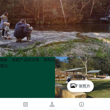
Product
Product
抱歉，加载产品时出错。请稍后
List
List
重试。
7 张照片