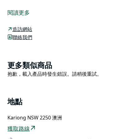
布里斯班水域國家公園位於雪梨北部，靠近戈斯福德，位
於中央海岸。公園提供豐富多彩的體驗，是遠離城市喧
閱讀更多
囂，一日遊或週末度假的理想選擇。
來這裡欣賞色彩繽紛的春季野花、古老的原住民岩畫遺
造訪網站
址，以及從公園觀景台俯瞰的壯麗景色。這裡還有許多絕
聯絡我們
佳的釣魚點，以及穿越雨林和崎嶇砂岩地帶的健行和自行
車道。園區內的水域是水上活動的絕佳場所，別忘了帶上
您的獨木舟。
Product
更多類似商品
您可以前往附近的沿海小鎮，例如烏米納海灘，在那裡享
List
Product
抱歉，載入產品時發生錯誤。請稍後重試。
用午餐，然後尋找一處風景優美的野餐地點；或者在帕通
List
加稍作停留，品嚐美味的炸魚薯條，同時欣賞迷人的海灘
風光。
地點
Kariong NSW 2250 澳洲
獲取路線