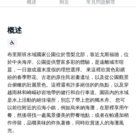
概述
附近
常見問題解答
概述
布里斯班水域國家公園位於雪梨北部，靠近戈斯福德，位
於中央海岸。公園提供豐富多彩的體驗，是遠離城市喧
囂，一日遊或週末度假的理想選擇。 來這裡欣賞色彩繽
紛的春季野花、古老的原住民岩畫遺址，以及從公園觀景
台俯瞰的壯麗景色。這裡還有許多絕佳的釣魚點，以及穿
越雨林和崎嶇砂岩地帶的健行和自行車道。園區內的水域
是水上活動的絕佳場所，別忘了帶上您的獨木舟。 您可
以前往附近的沿海小鎮，例如烏米納海灘，在那裡享用午
餐，然後尋找一處風景優美的野餐地點；或者在帕通加稍
作停留，品嚐美味的炸魚薯條，同時欣賞迷人的海灘風
光。