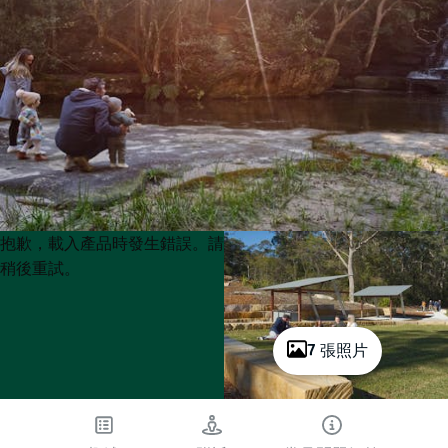
Product
Product
抱歉，載入產品時發生錯誤。請
List
List
稍後重試。
7 張照片