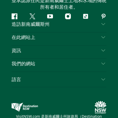
並承認原住民是新南威爾士土地和水域的傳統
所有者和居住者。
Facebook
嘰
Youtube
Instagram
抖
Pintere
造訪新南威爾斯州
嘰
音
喳
聯絡我們
在此網站上
喳
免責聲明
目的地
資訊
隱私
要做的事情
旅行資訊
Cookie 通知
我們的網站
新南威爾士州公路旅行
列出您的業務
使用條款
Sydney.com
活動
語言
新南威爾士州的商業
新南威爾士州旅遊局（Destination NSW）企業網
住宿
新南威爾士州的教育
站
優惠訊息
新南威爾士州商務活動
新南威爾士州旅遊局（Destination NSW）媒體中
VisitNSW.com 是新南威爾士州旅遊局（Destination
心