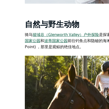
自然与野生动物
骑马
骏域谷（Glenworth Valley）户外探险
是探
国家公园
和
波蒂国家公园
前往钓鱼点和隐秘的海
Point)
，那里是观鲸的绝佳地点。