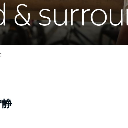
d & surro
区
宁静