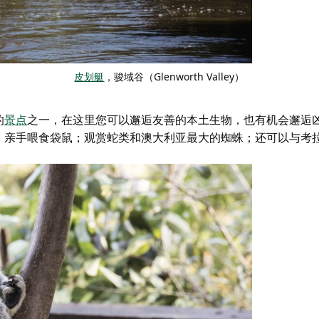
皮划艇
，骏域谷（Glenworth Valley）
的
景点
之一
，在这里您可以邂逅友善的本土生物，也有机会邂逅
；亲手喂食袋鼠；观赏蛇类和澳大利亚最大的蜘蛛；还可以与考