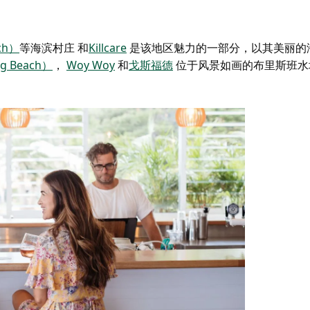
ch）
等海滨村庄
和
Killcare
是该地区魅力的一部分，以其美丽的
g Beach）
，
Woy Woy
和
戈斯福德
位于风景如画的布里斯班水