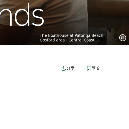
unds
The Boathouse at Patonga Beach,
Gosford area - Central Coast
节省
分享