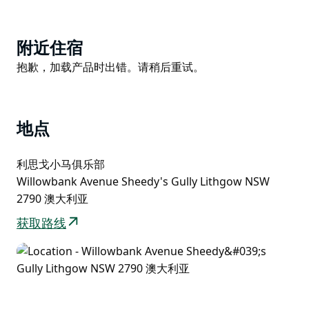
2027年，我们准备打造一个精彩纷呈的周末越野跑盛
会，带领大家探索七谷地区的迷人风光。
Product
本次赛事提供多种距离选择——5公里、10公里、22公
附近住宿
List
里、33公里、马拉松、50公里，如果获得批准，我们还
Product
抱歉，加载产品时出错。请稍后重试。
将增设70-100公里赛程。还有趣味十足的12岁以下儿童
List
1.6公里跑。50公里赛程将穿越哈桑墙的十三座山脊，沿
途海拔起伏不定，累计爬升超过2500米，赛道涵盖土
地点
路、四驱车道、步行道和山地自行车单行道。更长距离的
比赛将进入石园州立保护区，并造访失落之城等世界级景
利思戈小马俱乐部
点。
Willowbank Avenue Sheedy's Gully Lithgow NSW
现场提供露营地、餐饮、现场乐队表演、Zig Zag啤酒厂
2790 澳大利亚
快闪酒吧、户外运动零售博览会，以及哈桑墙和七谷的壮
获取路线
丽景色，精彩不容错过！