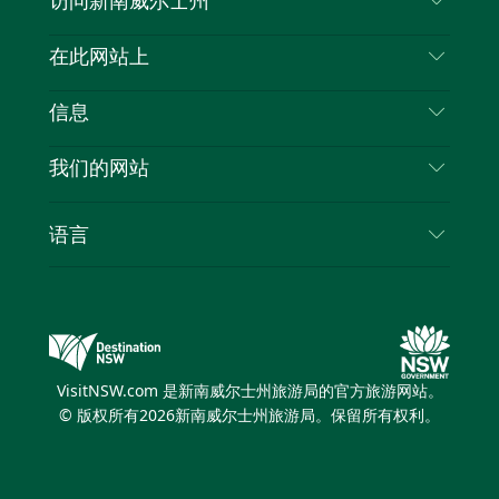
访问新南威尔士州
叽
音
喳
联系我们
在此网站上
喳
免责声明
目的地
信息
隐私
推荐活动
旅行信息
Cookie 通知
我们的网站
新南威尔士州公路旅行
列出您的业务
使用条款
Sydney.com
活动
语言
新南威尔士州的商业
新南威尔士州旅游局企业网站
住宿
新南威尔士州的教育
新南威尔士州商务活动
优惠
新南威尔士州旅游局媒体中心
缤纷悉尼灯光音乐节
VisitNSW.com 是新南威尔士州旅游局的官方旅游网站。
© 版权所有
2026
新南威尔士州旅游局。保留所有权利。