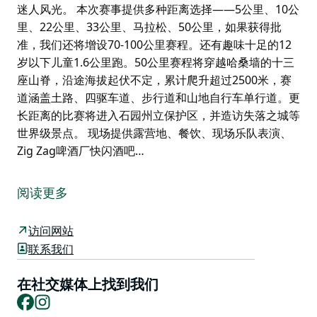
迷人风光。 本次赛事提供多种距离选择——5公里、10公
里、22公里、33公里、马拉松、50公里，如果获得批
准，我们还将增设70-100公里赛程。还有趣味十足的12
岁以下儿童1.6公里跑。50公里赛程将穿越哈桑墙的十三
座山脊，沿途海拔起伏不定，累计爬升超过2500米，赛
道涵盖土路、四驱车道、步行道和山地自行车单行道。更
长距离的比赛将进入石园州立保护区，并造访失落之城等
世界级景点。 现场提供露营地、餐饮、现场乐队表演、
Zig Zag啤酒厂快闪酒吧…
多年来，在利斯戈上方的哈桑斯墙保护区举办越野跑比赛
一直是跑者们梦寐以求的愿望，他们一直渴望探索哈桑斯
阅读更多
墙山脊的壮丽景色。
蓝山健身中心荣幸地在2022年举办了首届哈桑斯墙越野
访问网站
跑比赛，共有208名跑者参赛。参赛人数持续增长——
联系我们
2023年达到325人，2024年达到340人（尽管遭遇暴雨影
响了前往赛场的交通），2025年达到468人，2026年达
在社交媒体上找到我们
Facebook
Instagram
到716人。