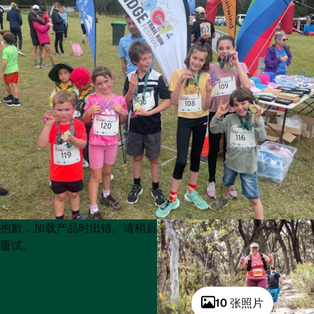
Product
Product
抱歉，加载产品时出错。请稍后
List
List
重试。
10 张照片