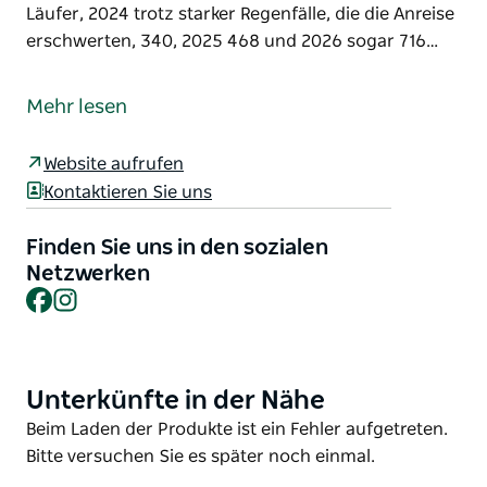
Läufer, 2024 trotz starker Regenfälle, die die Anreise
erschwerten, 340, 2025 468 und 2026 sogar 716…
Ein Trailrunning-Rennen im Hassans Walls Reserve
stand schon seit Jahren im Fokus von Läufern, die
Mehr lesen
die Bergrücken der Hassans Walls oberhalb von
Lithgow erkundeten.
Website aufrufen
Blue Mountains Fitness war stolz darauf, 2022 das
Kontaktieren Sie uns
erste Trailrunning-Rennen in Hassans Walls mit 208
Läufern auszurichten. Die Teilnehmerzahlen steigen
Finden Sie uns in den sozialen
stetig: 2023 waren es 325 Läufer, 2024 trotz starker
Netzwerken
Facebook
Instagram
Regenfälle, die die Anreise erschwerten, 340, 2025
468 und 2026 sogar 716 Anmeldungen.
2027 freuen wir uns darauf, ein großartiges
Trailrunning-Wochenende zu veranstalten, bei dem
Unterkünfte in der Nähe
Product
die beeindruckenden Sehenswürdigkeiten der Seven
List
Product
Beim Laden der Produkte ist ein Fehler aufgetreten.
Valleys Region erkundet werden.
List
Bitte versuchen Sie es später noch einmal.
Das Event bietet verschiedene Distanzen zur