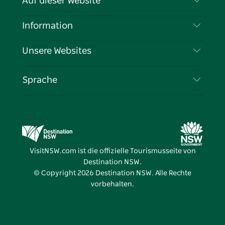
Auf dieser Website
Haftungsausschluss
Reiseziele
Information
Datenschutz
Aktivitäten
Reiseinformationen
Unsere Websites
Cookie-Hinweis
Roadtrips in New South Wales
Tragen Sie Ihr Unternehmen ein
Nutzungsbedingungen
Sydney.com
Veranstaltungen
Sprache
Unternehmen in NSW
Destination NSW Corporate
Unterkunft
Bildung in New South Wales
Geschäftsveranstaltungen in New South Wales
Angebote
Destination NSW Medienzentrum
Vivid Sydney
VisitNSW.com ist die offizielle Tourismusseite von
Destination NSW.
© Copyright
2026
Destination NSW. Alle Rechte
vorbehalten.