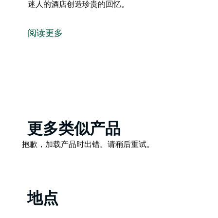
迷人的酒店创造珍贵的回忆。
布莱克希思旅游公园 (Blackheath Tourism P
中。
阅读更多
该公园提供多种住宿选择，包括供电和无供电场地、小
伟的瀑布和古色古香的布莱克希思小镇的门户。
客人可以沉浸在该地区的自然美景中，并在这家迷人的
Product
更多类似产品
List
Product
抱歉，加载产品时出错。请稍后重试。
List
地点