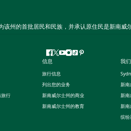
为该州的首批居民和民族，并承认原住民是新南威
Facebook
叽
YouTube
Instagram
抖
Pinterest
信息
我们
叽
音
喳
旅行信息
Sydn
喳
列出您的业务
新南
路旅行
新南威尔士州的商业
新南
新南威尔士州的教育
新南
缤纷