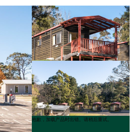
Product
Product
抱歉，加载产品时出错。请稍后重试。
List
List