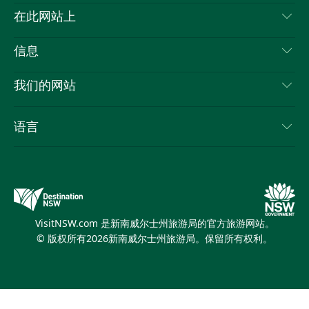
喳
联系我们
在此网站上
喳
免责声明
目的地
信息
隐私
推荐活动
旅行信息
Cookie 通知
我们的网站
新南威尔士州公路旅行
列出您的业务
使用条款
Sydney.com
活动
语言
新南威尔士州的商业
新南威尔士州旅游局企业网站
住宿
新南威尔士州的教育
新南威尔士州商务活动
优惠
新南威尔士州旅游局媒体中心
缤纷悉尼灯光音乐节
VisitNSW.com 是新南威尔士州旅游局的官方旅游网站。
© 版权所有
2026
新南威尔士州旅游局。保留所有权利。