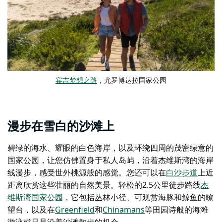
宾吉梦想之路
，尤罗博达拉国家公园
漫步在雪白的沙滩上
碧绿的海水、耀眼的白色海岸，以及环绕四周的茂密绿意的
国家公园，让您仿佛置身于私人岛屿，沿着杰维斯湾的海岸
线漫步，感受世外桃源般的感觉。您还可以在
白沙步道
上近
距离欣赏这些壮丽的自然美景。轻松的2.5公里徒步路线
杰
维斯湾国家公园
，它包括丛林小径、可观赏海豚和鲸鱼的瞭
望台，以及在
Greenfield
和
Chinamans
等田园诗般的海滩
游泳或只是沿着沙滩散步的机会。