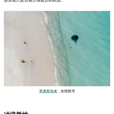
墨累斯海滩
，杰维斯湾