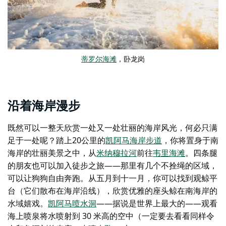
蒂罗尔海滩
，卧龙岗
沿着海岸漫步
既然可以一整天欣赏一处又一处壮丽的海岸风光，何必只满
足于一处呢？踏上20公里的
凯阿马海岸步道
，你将置身于南
海岸的壮丽美景之中，从
米纳穆拉河
前往
韦里海滩
。四条腿
的朋友也可以加入徒步之旅——那里有几个不拴绳的区域，
可以让狗狗自由奔跑。从五月到十一月，你可以找到观鲸平
台（它们散布在海岸沿线），欣赏优雅的座头鲸在南海岸的
水域嬉戏。
凯阿马喷水洞
——据说是世界上最大的——观看
海上喷泉将水喷射到 30 米高的空中（一定要去看看同样令