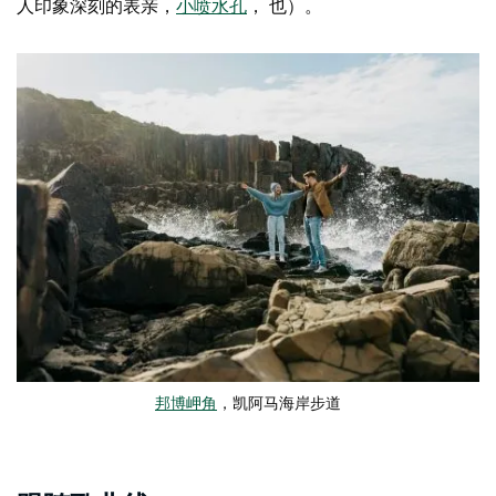
人印象深刻的表亲，
小喷水孔
， 也）。
邦博岬角
，凯阿马海岸步道