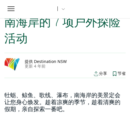
Toggle
家
新南威尔士州文章
南海岸的 7 项户外探险活动
...
navigation
南海岸的 7 项户外探险
活动
提供 Destination NSW
更新 4 年前
分享
节省
牡蛎、鲸鱼、歌线、瀑布，南海岸的美景定会
让您身心焕发。趁着凉爽的季节，趁着清爽的
假期，亲自探索一番吧。