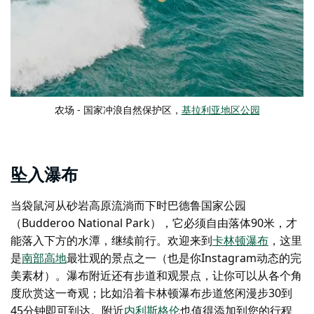
农场 - 国家冲浪自然保护区，
基拉利亚地区公园
坠入瀑布
当袋鼠河从砂岩高原流淌而下时
巴德鲁国家公园
（Budderoo National Park）
，它必须自由落体90米，才
能落入下方的水潭，继续前行。欢迎来到
卡林顿瀑布
，这里
是
南部高地
最壮观的景点之一（也是你Instagram动态的完
美素材）。瀑布附近还有步道和观景点，让你可以从各个角
度欣赏这一奇观；比如沿着卡林顿瀑布步道悠闲漫步30到
45分钟即可到达。附近
内利斯格伦
也值得添加到您的行程