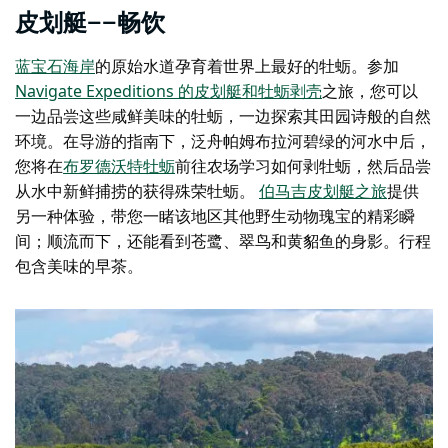
皮划艇——畅饮
蓝宝石海岸
的原始水道孕育着世界上最好的牡蛎。参加
Navigate Expeditions 的
皮划艇和牡蛎剥壳
之旅，您可以
一边品尝这些咸鲜美味的牡蛎，一边探索其田园诗般的自然
环境。在导游的指南下，泛舟帕姆布拉河碧绿的河水中后，
您将在
布罗德沃特牡蛎
前往农场学习如何剥牡蛎，然后品尝
从水中新鲜捕捞的获得殊荣牡蛎。
伯马吉皮划艇之旅
提供
另一种体验，带您一睹该地区其他野生动物瑰宝的精彩瞬
间；顺流而下，还能看到苍鹭、翠鸟和黄貂鱼的身影。行程
包含美味的早茶。