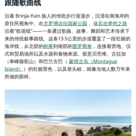
跟随歌曲线
沿着 Brinja-Yuin 族人的传统步行道漫步，沉浸在南海岸的
原住民视角中。在
尤罗博达拉国家公园
， 这
宾吉梦想之路
沿着“歌谣线”——一条通过歌曲、故事、舞蹈和艺术传承下
来的传统叙事路线。这条13.5公里的步道覆盖了一段壮丽的
海岸线，从北部的
刚果
到南部的
图罗斯角
，连接着营地、仪
式和贸易场所以及水源和食物来源。留意贝壳堆、古拉加
（单峰骆驼山）和巴兰古巴（
蒙塔古岛（Montague
Island）
）的壮丽景色，以及座头鲸，就像当地人数万年来
所做的那样。