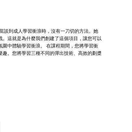
 當談到成人學習衝浪時，沒有一刀切的方法。她
戰。這就是為什麼我們創建了這個項目，讓您可以
氛圍中體驗學習衝浪。 在課程期間，您將學習衝
樂趣。您將學習三種不同的彈出技術、高效的劃槳
何人都更了解女性在開始衝浪時遇到的障礙和挑
其他志同道合的女性，並在非評判、支持和有趣的
重要的是如何享受追浪的樂趣。您將學習三種不同
課程都旨在幫助您進步。