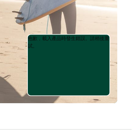
Product
Product
抱歉，載入產品時發生錯誤。請稍後重
List
List
試。