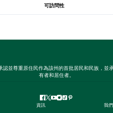
可訪問性
 NSW）承認並尊重原住民作為該州的首批居民和民族
有者和居住者。
Facebook
嘰
Youtube
Instagram
抖
Pinterest
資訊
我們
嘰
音
喳