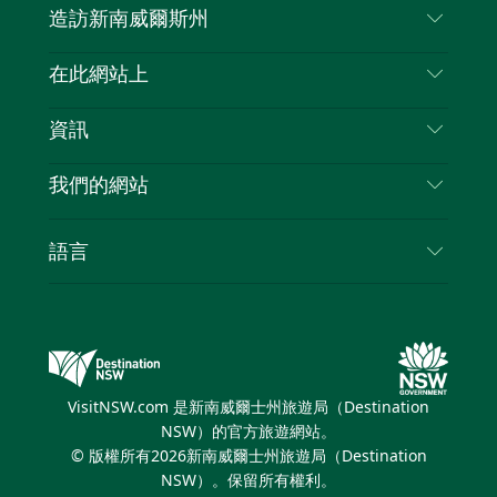
造訪新南威爾斯州
嘰
音
喳
聯絡我們
在此網站上
喳
免責聲明
目的地
資訊
隱私
要做的事情
旅行資訊
Cookie 通知
我們的網站
新南威爾士州公路旅行
列出您的業務
使用條款
Sydney.com
活動
語言
新南威爾士州的商業
新南威爾士州旅遊局（Destination NSW）企業網
住宿
新南威爾士州的教育
站
優惠訊息
新南威爾士州商務活動
新南威爾士州旅遊局（Destination NSW）媒體中
VisitNSW.com 是新南威爾士州旅遊局（Destination
心
NSW）的官方旅遊網站。
繽紛雪梨燈光音樂節
© 版權所有
2026
新南威爾士州旅遊局（Destination
NSW）。保留所有權利。