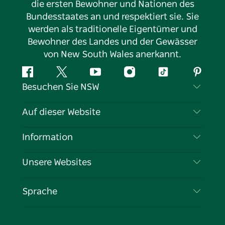
die ersten Bewohner und Nationen des
Bundesstaates an und respektiert sie. Sie
werden als traditionelle Eigentümer und
Bewohner des Landes und der Gewässer
von New South Wales anerkannt.
Facebook
Twitter
YouTube
Instagram
TikTok
Pintere
Besuchen Sie NSW
Kontaktieren Sie uns
Auf dieser Website
Haftungsausschluss
Reiseziele
Information
Datenschutz
Aktivitäten
Reiseinformationen
Unsere Websites
Cookie-Hinweis
Roadtrips in New South Wales
Tragen Sie Ihr Unternehmen ein
Nutzungsbedingungen
Sydney.com
Veranstaltungen
Sprache
Unternehmen in NSW
Destination NSW Corporate
Unterkunft
Bildung in New South Wales
Geschäftsveranstaltungen in New South Wales