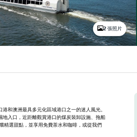
2 張照片
口港和澳洲最具多元化區域港口之一的迷人風光。
濕地入口，近距離觀賞港口的煤炭裝卸設施、拖船
品嚐精選甜點，並享用免費茶水和咖啡，或從我們