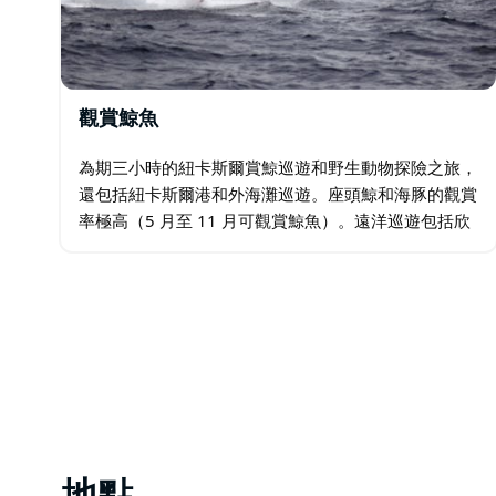
觀賞鯨魚
為期三小時的紐卡斯爾賞鯨巡遊和野生動物探險之旅，
還包括紐卡斯爾港和外海灘巡遊。座頭鯨和海豚的觀賞
率極高（5 月至 11 月可觀賞鯨魚）。遠洋巡遊包括欣
賞斯托克頓海灘、Sygna 沉船、諾比斯岬角和紐卡斯
爾海灘的壯麗景色。其中包括早茶或下午茶…