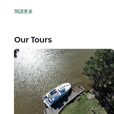
我們將帶您遊覽紐卡斯爾港，飽覽這座世界最大煤炭出
探索紐卡斯爾煥然一新的風景如畫的海濱，前往庫拉岡
閱讀更多
和大型船舶。
您可以享用我們新鮮烹製的自助午餐，品嚐精選甜點，
中選擇您心儀的飲品。
Our Tours