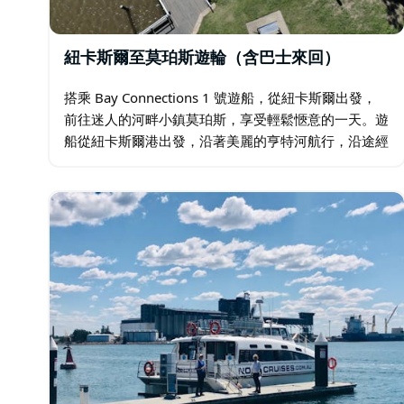
紐卡斯爾至莫珀斯遊輪（含巴士來回）
搭乘 Bay Connections 1 號遊船，從紐卡斯爾出發，
前往迷人的河畔小鎮莫珀斯，享受輕鬆愜意的一天。遊
船從紐卡斯爾港出發，沿著美麗的亨特河航行，沿途經
過濕地、河岸和當地野生動物，您可以放鬆身心，欣賞
不斷變化的風景。 在 3…