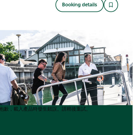
Booking details
Product
Product
抱歉，載入產品時發生錯誤。請稍後重試。
List
List