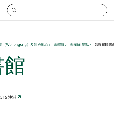
崗（Wollongong）及週邊地區
蒂羅爾
蒂羅爾 景點
瑟羅爾圖書
書館
W 2515 澳洲