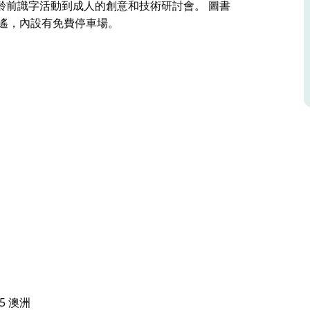
齡前識字活動到成人的創意和技術研討會。 圖書
 僅幾步之遙，內設有免費停車場。
書館，與 Thirroul 區社區中心相鄰，毗鄰當地的
藏了大量書籍、電影、音樂和雜誌，提供免費的技
的學齡前識字活動到成人的創意和技術研討會。
n) 僅幾步之遙，內設有免費停車場。
515 澳洲