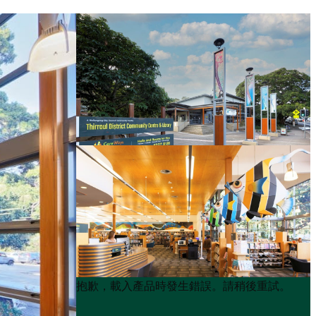
Product
Product
抱歉，載入產品時發生錯誤。請稍後重試。
List
List