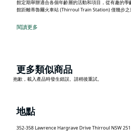
館定期舉辦適合各個年齡層的活動和項目，從有趣的學
館距離蒂魯爾火車站 (Thirroul Train Station)
您的圖書館，您的空間。
寬敞明亮的 Thirroul 圖書館是臥龍崗北部郊區最大的圖
閱讀更多
商店和咖啡館。
圖書館是一個包容且安全的空間，適合所有人，館內收
術和互聯網接入，並有友好的專業工作人員隨時待命。
圖書館定期舉辦適合各個年齡層的活動和項目，從有趣
Product
更多類似商品
圖書館距離蒂魯爾火車站 (Thirroul Train Statio
List
Product
抱歉，載入產品時發生錯誤。請稍後重試。
List
地點
352-358 Lawrence Hargrave Drive Thirroul NSW 2