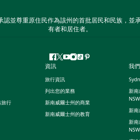
 NSW）承認並尊重原住民作為該州的首批居民和民族
有者和居住者。
Facebook
嘰
Youtube
Instagram
抖
Pinterest
資訊
我們
嘰
音
喳
旅行資訊
Sydn
喳
列出您的業務
新南威
NS
路旅行
新南威爾士州的商業
新南
新南威爾士州的教育
新南威
NS