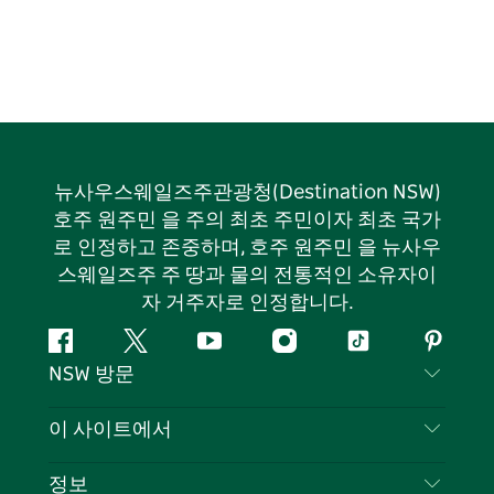
뉴사우스웨일즈주관광청(Destination NSW)
호주 원주민 을 주의 최초 주민이자 최초 국가
로 인정하고 존중하며, 호주 원주민 을 뉴사우
스웨일즈주 주 땅과 물의 전통적인 소유자이
자 거주자로 인정합니다.
페
지
유
인
틱
핀
NSW 방문
이
저
튜
스
톡
터
스
귀
브
타
레
문의하기
이 사이트에서
북
다
그
스
부인 성명
램
트
목적지
정보