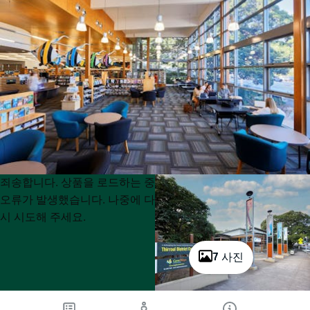
Product
Product
죄송합니다. 상품을 로드하는 중
List
List
오류가 발생했습니다. 나중에 다
시 시도해 주세요.
7 사진