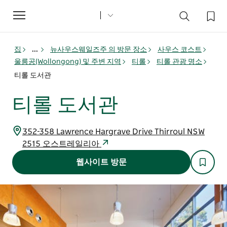
Toggle
navigation
집
...
뉴사우스웨일즈주 의 방문 장소
사우스 코스트
울릉공(Wollongong) 및 주변 지역
티롤
티롤 관광 명소
티롤 도서관
티롤 도서관
352-358 Lawrence Hargrave Drive Thirroul NSW
2515 오스트레일리아
웹사이트 방문