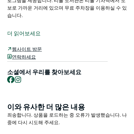
로그램을 제공합니다. 티롤 도서관은 티롤 기차역에서 도
보로 가까운 거리에 있으며 무료 주차장을 이용하실 수 있
습니다.
당신의 도서관 당신의 공간.
울런공 북부 교외에서 가장 큰 도서관인 티롤 도서관
더 읽어보세요
(Thirroul Library)은 넓고 햇살 가득한 공간으로 티롤 지
역 커뮤니티 센터(Thirroul District Community Centre)
웹사이트 방문
와 인접해 있으며 지역 상점과 카페들이 즐비합니다.
연락하세요
모두를 위한 포용적이고 안전한 공간인 티롤 도서관은 방
소셜에서 우리를 찾아보세요
대한 양의 책 영화 음악 잡지를 소장하고 있으며 무료 기
Facebook
Instagram
술 및 인터넷 접속이 가능하며 친절한 전문 직원이 상주하
고 있습니다.
티롤 도서관은 재미있는 미취학 아동 읽기 교육부터 성인
이와 유사한 더 많은 내용
Product
을 위한 창작 및 기술 워크숍까지 모든 연령대를 위한 정
List
기적인 행사와 프로그램을 제공합니다.
Product
죄송합니다. 상품을 로드하는 중 오류가 발생했습니다. 나
List
중에 다시 시도해 주세요.
티롤 도서관은 티롤 기차역에서 도보로 가까운 거리에 있
으며 무료 주차장을 이용하실 수 있습니다.