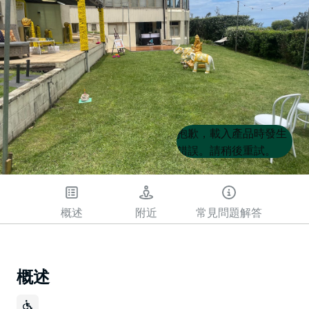
Product
Product
抱歉，載入產品時發生
List
List
錯誤。請稍後重試。
概述
附近
常見問題解答
概述