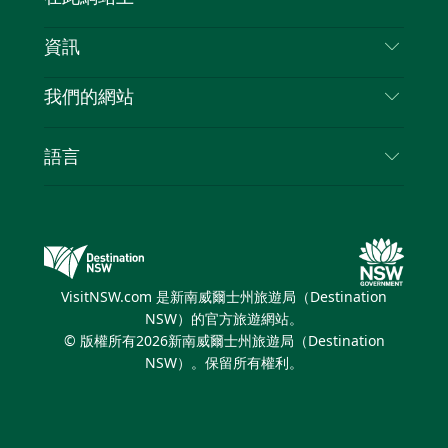
喳
免責聲明
目的地
資訊
隱私
要做的事情
旅行資訊
Cookie 通知
我們的網站
新南威爾士州公路旅行
列出您的業務
使用條款
Sydney.com
活動
語言
新南威爾士州的商業
新南威爾士州旅遊局（Destination NSW）企業網
住宿
新南威爾士州的教育
站
優惠訊息
新南威爾士州商務活動
新南威爾士州旅遊局（Destination NSW）媒體中
VisitNSW.com 是新南威爾士州旅遊局（Destination
心
NSW）的官方旅遊網站。
繽紛雪梨燈光音樂節
© 版權所有
2026
新南威爾士州旅遊局（Destination
NSW）。保留所有權利。