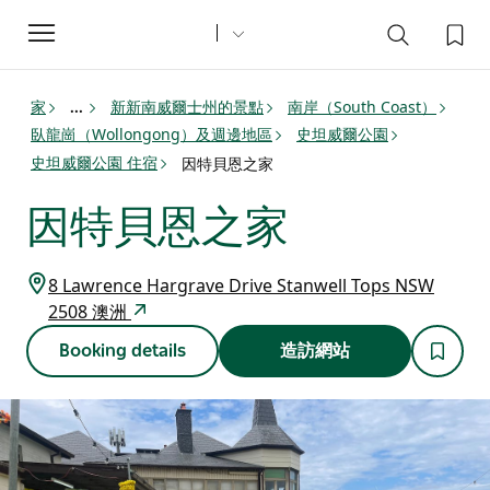
Toggle
navigation
家
新新南威爾士州的景點
南岸（South Coast）
...
臥龍崗（Wollongong）及週邊地區
史坦威爾公園
史坦威爾公園 住宿
因特貝恩之家
因特貝恩之家
8 Lawrence Hargrave Drive Stanwell Tops NSW
2508 澳洲
Booking details
造訪網站