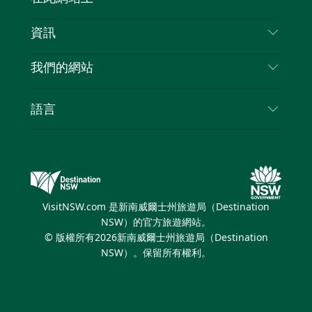
喳
免責聲明
目的地
資訊
隱私
要做的事情
旅行資訊
Cookie 通知
我們的網站
新南威爾斯州公路旅行
列出您的業務
使用條款
Sydney.com
活動
語言
新南威爾斯的商業
新南威爾士州旅遊局（Destination NSW）企業網
住宿
新南威爾斯的教育
站​
優惠訊息
新南威爾斯商務活動
新南威爾士州旅遊局（Destination NSW）媒體中
VisitNSW.com 是新南威爾士州旅遊局（Destination
心
NSW）的官方旅遊網站。
繽紛悉尼燈光音樂節
© 版權所有
2026
新南威爾士州旅遊局（Destination
NSW）。保留所有權利。