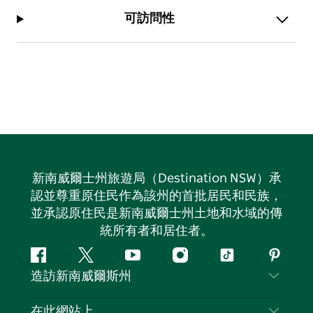
可訪問性
新南威爾士州旅遊局（Destination NSW）承
認並尊重原住民作為該州的首批居民和民族，
並承認原住民是新南威爾士州土地和水域的傳
統所有者和居住者。
Facebook
嘰
Youtube
Instagram
抖
Pintere
造訪新南威爾斯州
嘰
音
喳
聯絡我們
在此網站上