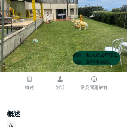
Product
Product
抱歉，載入產品時發生
List
List
錯誤。請稍後重試。
概述
附近
常見問題解答
概述