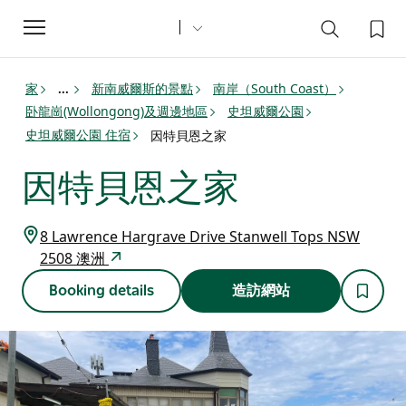
Toggle
navigation
家
新南威爾斯的景點
南岸（South Coast）
...
卧龍崗(Wollongong)及週邊地區
史坦威爾公園
史坦威爾公園 住宿
因特貝恩之家
因特貝恩之家
8 Lawrence Hargrave Drive Stanwell Tops NSW
2508 澳洲
Booking details
造訪網站