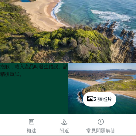
Product
Product
抱歉，載入產品時發生錯誤。請
List
List
稍後重試。
3 張照片
概述
附近
常見問題解答