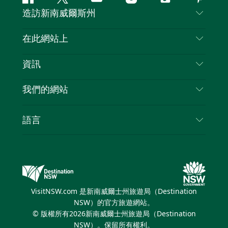
Facebook
嘰
Youtube
Instagram
抖
Pintere
造訪新南威爾斯州
嘰
音
喳
聯絡我們
在此網站上
喳
免責聲明
目的地
資訊
隱私
要做的事情
旅行資訊
Cookie 通知
我們的網站
新南威爾士州公路旅行
列出您的業務
使用條款
Sydney.com
活動
語言
新南威爾士州的商業
新南威爾士州旅遊局（Destination NSW）企業網
住宿
新南威爾士州的教育
站
優惠訊息
新南威爾士州商務活動
新南威爾士州旅遊局（Destination NSW）媒體中
VisitNSW.com 是新南威爾士州旅遊局（Destination
心
NSW）的官方旅遊網站。
繽紛雪梨燈光音樂節
© 版權所有
2026
新南威爾士州旅遊局（Destination
NSW）。保留所有權利。