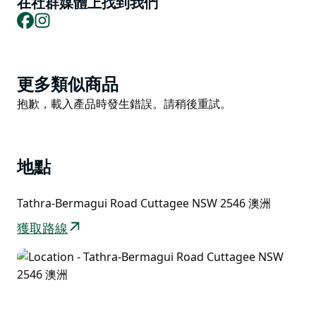
在社群媒體上找到我們
最佳通道位於巴拉古特湖 (Baragoot Lake) 南側的北部停
Facebook
Instagram
車場和南部的 Cuttagee Point，那裡設有野餐區和停車
場。
Product
更多類似商品
List
Product
抱歉，載入產品時發生錯誤。請稍後重試。
List
地點
Tathra-Bermagui Road Cuttagee NSW 2546 澳洲
獲取路線