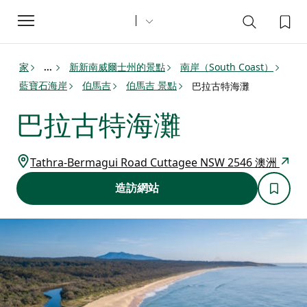
Toggle
navigation
家
新新南威爾士州的景點
南岸（South Coast）
...
藍寶石海岸
伯馬吉
伯馬吉 景點
巴拉古特海灘
巴拉古特海灘
Tathra-Bermagui Road Cuttagee NSW 2546 澳洲
造訪網站