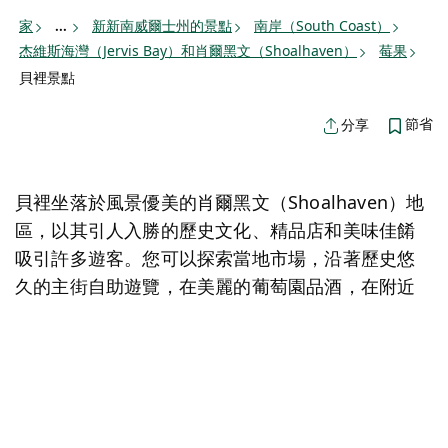
家
新新南威爾士州的景點
南岸（South Coast）
...
杰維斯海灣（Jervis Bay）和肖爾黑文（Shoalhaven）
莓果
貝裡景點
節省
分享
貝裡坐落於風景優美的肖爾黑文（Shoalhaven）地
區，以其引人入勝的歷史文化、精品店和美味佳餚
吸引許多遊客。您可以探索當地市場，沿著歷史悠
久的主街自助遊覽，在美麗的葡萄園品酒，在附近
的海灘游泳，探索這片古樸的鄉村度假勝地的精彩
活動。
地圖視圖