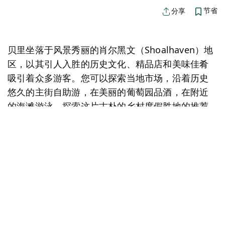
节省
分享
贝里坐落于风景秀丽的肖尔黑文（Shoalhaven）地
区，以其引人入胜的历史文化、精品店和美味佳肴
吸引着众多游客。您可以探索当地市场，沿着历史
悠久的主街自助游，在美丽的葡萄园品酒，在附近
的海滩游泳，探索这片古朴的乡村度假胜地的推荐
活动。
地图视图
活动
景点
旅游
聘请
食物和饮料
抱歉，加载产品时出错。请稍后重试。