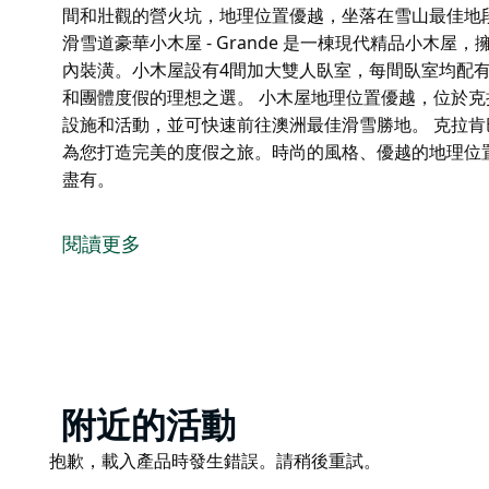
間和壯觀的營火坑，地理位置優越，坐落在雪山最佳地
滑雪道豪華小木屋 - Grande 是一棟現代精品小木
內裝潢。小木屋設有4間加大雙人臥室，每間臥室均配
和團體度假的理想之選。 小木屋地理位置優越，位於
設施和活動，並可快速前往澳洲最佳滑雪勝地。 克拉
為您打造完美的度假之旅。時尚的風格、優越的地理位
盡有。
現代豪華小木屋 - 位於克拉肯巴克湖度假村，可容納
間和壯觀的營火坑，地理位置優越，坐落在雪山最佳地
閱讀更多
滑雪道豪華小木屋 - Grande 是一棟現代精品小木
內裝潢。小木屋設有4間加大雙人臥室，每間臥室均配
和團體度假的理想之選。
小木屋地理位置優越，位於克拉肯巴克湖度假村及水療
澳洲最佳滑雪勝地。
Product
附近的活動
克拉肯巴克湖度假村提供的所有奢華體驗都近在咫尺，
List
理位置、舒適的環境、水療設施和完善的配套設施應有
Product
抱歉，載入產品時發生錯誤。請稍後重試。
List