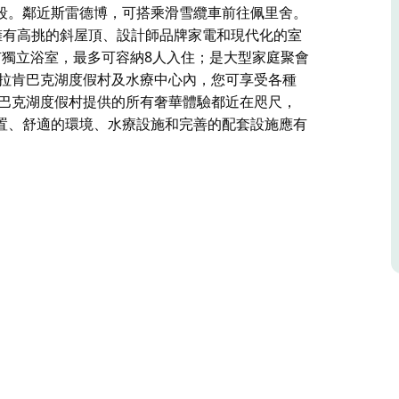
段。鄰近斯雷德博，可搭乘滑雪纜車前往佩里舍。
屋，擁有高挑的斜屋頂、設計師品牌家電和現代化的室
有獨立浴室，最多可容納8人入住；是大型家庭聚會
克拉肯巴克湖度假村及水療中心內，您可享受各種
肯巴克湖度假村提供的所有奢華體驗都近在咫尺，
置、舒適的環境、水療設施和完善的配套設施應有
8人。小木屋擁有現代化的室內裝潢、寬敞的起居空
段。鄰近斯雷德博，可搭乘滑雪纜車前往佩里舍。
屋，擁有高挑的斜屋頂、設計師品牌家電和現代化的室
有獨立浴室，最多可容納8人入住；是大型家庭聚會
中心內，您可享受各種設施和活動，並可快速前往
為您打造完美的度假之旅。時尚的風格、優越的地
盡有。