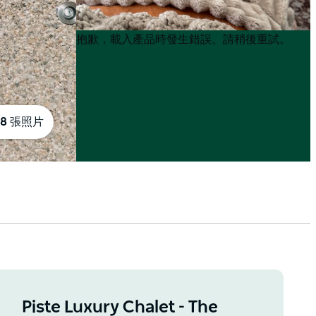
Product
Product
抱歉，載入產品時發生錯誤。請稍後重試。
List
List
8 張照片
Piste Luxury Chalet - The