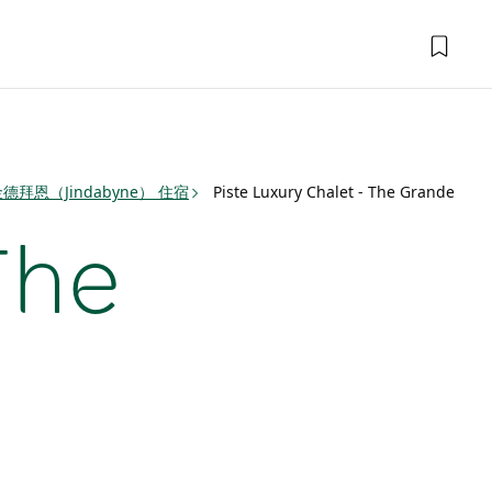
德拜恩（Jindabyne） 住宿
Piste Luxury Chalet - The Grande
The