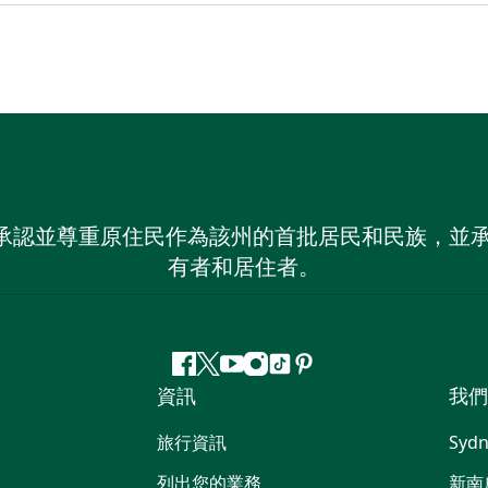
 NSW）承認並尊重原住民作為該州的首批居民和民族
有者和居住者。
Facebook
嘰
Youtube
Instagram
抖
Pinterest
資訊
我們
嘰
音
喳
旅行資訊
Sydn
喳
列出您的業務
新南威