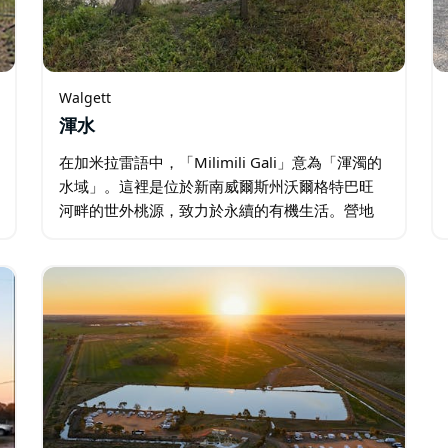
Walgett
渾水
在加米拉雷語中，「Milimili Gali」意為「渾濁的
水域」。這裡是位於新南威爾斯州沃爾格特巴旺
河畔的世外桃源，致力於永續的有機生活。營地
距離沃爾格特鎮僅5公里，是釣客的天堂…您可以
直接下水，試試運氣，釣到時令豐富的莫瑞鱈
魚、金鱸（黃腹鱸…