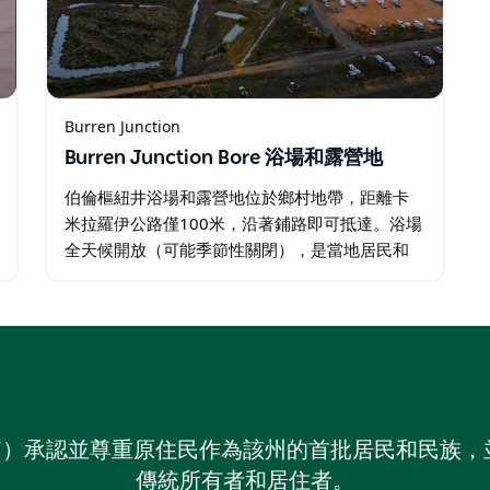
Burren Junction
Burren Junction Bore 浴場和露營地
伯倫樞紐井浴場和露營地位於鄉村地帶，距離卡
米拉羅伊公路僅100米，沿著鋪路即可抵達。浴場
全天候開放（可能季節性關閉），是當地居民和
遊客的熱門聚會場所。從井中湧出的自流井水常
年保持在攝氏36度的恆溫，據說具有緩解肌肉酸
痛的療效。 浴場提供露營場地…
on NSW）承認並尊重原住民作為該州的首批居民和民
傳統所有者和居住者。