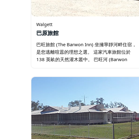
Walgett
巴原旅館
巴旺旅館 (The Barwon Inn) 坐擁寧靜河畔住宿，
是您逃離喧囂的理想之選。 這家汽車旅館位於
138 英畝的天然灌木叢中。 巴旺河 (Barwon
River) 環繞著這片靜謐的鄉村度假勝地。 賓客可
遠離城鎮的喧囂和交通…