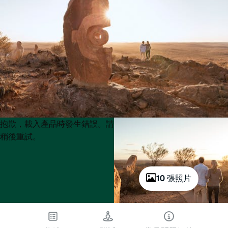
Product
Product
抱歉，載入產品時發生錯誤。請
List
List
稍後重試。
10 張照片