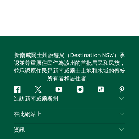
新南威爾士州旅遊局（Destination NSW）承
認並尊重原住民作為該州的首批居民和民族，
並承認原住民是新南威爾士土地和水域的傳統
所有者和居住者。
Facebook
嘰
Youtube
Instagram
抖
Pintere
造訪新南威爾斯州
嘰
音
喳
聯絡我們
在此網站上
喳
免責聲明
目的地
資訊
隱私
要做的事情