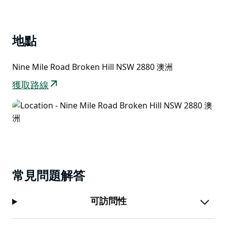
List
的聯繫。星景露營地則提供了一個舒適的過夜選擇，這裡
環境清幽，遊客有機會邂逅本土野生動物，並可直接通往
日落雕塑和保護區的步道。
地點
保護區內的步道、野餐區以及巴里爾山脈的壯麗景色，使
其成為探索布羅肯希爾更廣闊的歷史遺跡、藝術景點和周
Nine Mile Road Broken Hill NSW 2880 澳洲
邊內陸風光的理想起點。保護區內設有無障礙通道、無障
獲取路線
礙衛浴和輪椅友善設施，而星景露營地則提供便利的交通
和完善的無障礙設施，方便您輕鬆規劃行程。
我們誠摯邀請希望深入了解該地區自然和文化特色的旅客
前來探索，並考慮在此安排行程。
常見問題解答
可訪問性