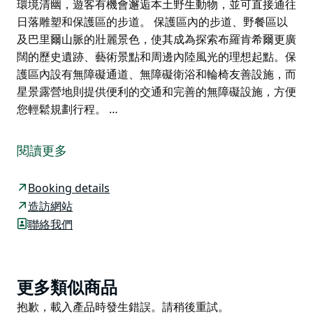
環境清幽，遊客有機會邂逅本土野生動物，並可直接通往
日落雕塑和保護區的步道。 保護區內的步道、野餐區以
及巴里爾山脈的壯麗景色，使其成為探索布羅肯希爾更廣
闊的歷史遺跡、藝術景點和周邊內陸風光的理想起點。保
護區內設有無障礙通道、無障礙衛浴和輪椅友善設施，而
星景露營地則提供便利的交通和完善的無障礙設施，方便
您輕鬆規劃行程。 …
布羅肯希爾的「活沙漠與雕塑」將藝術、文化和內陸風光
完美融合，令人嘆為觀止。靜謐的星景露營地就坐落在活
閱讀更多
沙漠州立公園內，與這片美景相得益彰。這些體驗共同為
旅客提供了一種沉浸式的感受，讓他們能夠欣賞到該地區
Booking details
的藝術作品、漫步於廣闊的步道，並欣賞其獨特的自然風
造訪網站
光。
聯絡我們
十二座由國際藝術家創作的砂岩雕塑矗立在日落山
(Sundown Hill) 上，隨著內陸光線的變化而呈現出不同
的韻味，被譽為該地區最受攝影師青睞的藝術作品之一。
Product
更多類似商品
附近佔地 180 公頃的動植物保護區，透過精心規劃的環
List
Product
抱歉，載入產品時發生錯誤。請稍後重試。
境和解說設施，加深了遊客與當地生態和原住民文化遺產