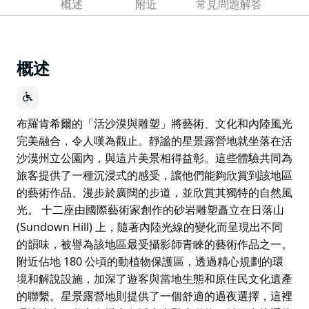
概述
附近
常見問題解答
概述
布羅肯希爾的「活沙漠與雕塑」將藝術、文化和內陸風光
完美融合，令人嘆為觀止。靜謐的星景露營地就坐落在活
沙漠州立公園內，與這片美景相得益彰。這些體驗共同為
旅客提供了一種沉浸式的感受，讓他們能夠欣賞到該地區
的藝術作品、漫步於廣闊的步道，並欣賞其獨特的自然風
光。 十二座由國際藝術家創作的砂岩雕塑矗立在日落山
(Sundown Hill) 上，隨著內陸光線的變化而呈現出不同
的韻味，被譽為該地區最受攝影師青睞的藝術作品之一。
附近佔地 180 公頃的動植物保護區，透過精心規劃的環
境和解說設施，加深了遊客與當地生態和原住民文化遺產
的聯繫。星景露營地則提供了一個舒適的過夜選擇，這裡