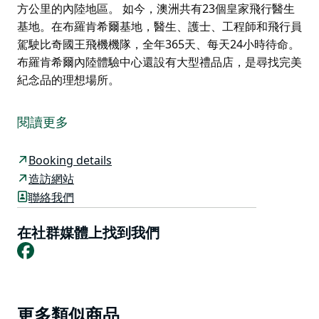
方公里的內陸地區。 如今，澳洲共有23個皇家飛行醫生
基地。在布羅肯希爾基地，醫生、護士、工程師和飛行員
駕駛比奇國王飛機機隊，全年365天、每天24小時待命。
布羅肯希爾內陸體驗中心還設有大型禮品店，是尋找完美
紀念品的理想場所。
在皇家飛行醫生內陸遺產體驗館，探索在內陸地區拯救生
命所付出的努力。體驗館位於布羅肯希爾機場旁的皇家飛
閱讀更多
行醫生基地，提供豐富多彩的參觀體驗，讓您深入了解這
項自1928年以來一直為偏遠地區居民提供醫療援助的機
Booking details
構的英勇歷史和當今運作。
造訪網站
透過互動展覽，您可以了解皇家飛行醫生服務機構過去和
聯絡我們
現在的服務故事，了解飛行醫生如何在廣闊的大陸上提供
緊急醫療服務，以及皇家飛行醫生服務機構對新南威爾士
在社群媒體上找到我們
州及其他地區偏遠地區居民和遊客的積極影響。僅布羅肯
Facebook
希爾基地就覆蓋了64萬平方公里的內陸地區。
如今，澳洲共有23個皇家飛行醫生基地。在布羅肯希爾
基地，醫生、護士、工程師和飛行員駕駛比奇國王飛機機
Product
更多類似商品