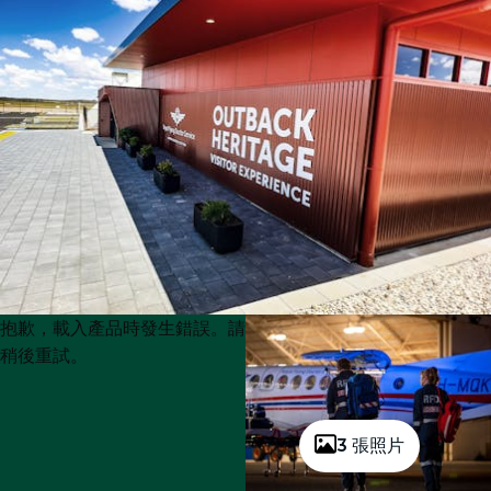
Product
Product
抱歉，載入產品時發生錯誤。請
List
List
稍後重試。
3 張照片