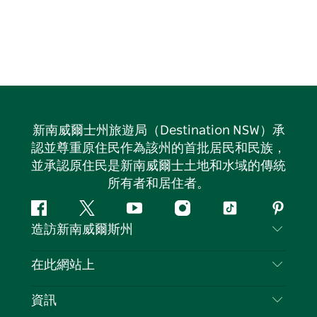
新南威爾士州旅遊局（Destination NSW）承
認並尊重原住民作為該州的首批居民和民族，
並承認原住民是新南威爾士土地和水域的傳統
所有者和居住者。
Facebook
嘰
Youtube
Instagram
抖
Pintere
造訪新南威爾斯州
嘰
音
喳
聯絡我們
在此網站上
喳
免責聲明
目的地
資訊
隱私