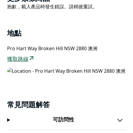
隊，全年365天、每天24小時待命。
List
Product
抱歉，載入產品時發生錯誤。請稍後重試。
布羅肯希爾內陸體驗中心還設有大型禮品店，是尋找完美
List
紀念品的理想場所。
地點
Pro Hart Way Broken Hill NSW 2880 澳洲
獲取路線
常見問題解答
可訪問性