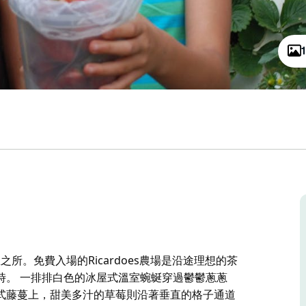
所。免費入場的Ricardoes農場是沿途理想的茶
時。 一排排白色的冰屋式溫室蜿蜒穿過鬱鬱蔥蔥
式藤蔓上，甜美多汁的草莓則沿著垂直的格子通道