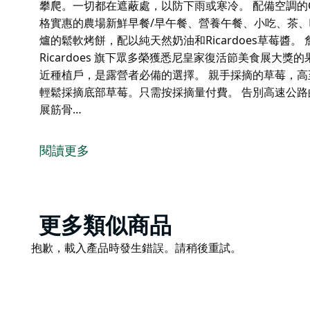
攀爬。一切都在遮蔽處，以防下雨或寒冷。 配備空調的C
格實惠的農場新鮮早餐/早午餐、營養午餐、小吃、茶
爐的鬆軟烤餅，配以純天然奶油和Ricardoes草莓醬
Ricardoes 旗下眾多榮獲悉尼皇家復活節美食展大
近種植戶，是露營者必備的選擇。 親手採摘的草莓，
輕鬆採摘底部草莓。只需按採摘量付費。 告別高速公
展筋骨…
距離麥誇裡港以北三公里，緊鄰M1環島，是完美的休憩之
點小憩地，也是老少皆宜的休閒場所，可以消磨幾個小
閱讀更多
一排排白色的冰屋式溫室蜿蜒穿過鬱鬱蔥蔥的鄉村。溫
上，甜美多汁的草莓則沿著垂直的格子通道攀爬。一切
配備空調的Cafe Red提供自備酒水，不收開瓶費，
Product
更多類似商品
小吃、茶、咖啡師製作的咖啡、蛋糕和德文郡茶，以及剛出
List
草莓醬。
Product
抱歉，載入產品時發生錯誤。請稍後重試。
List
詹姆斯醬、酸辣醬、莎莎醬、番茄醬和湯品，都是 Rica
果醬產品之一：居家小酌或饋贈佳品。產品來自鄰近種