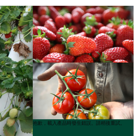
Product
Product
抱歉，載入產品時發生錯誤。請稍後重試。
List
List