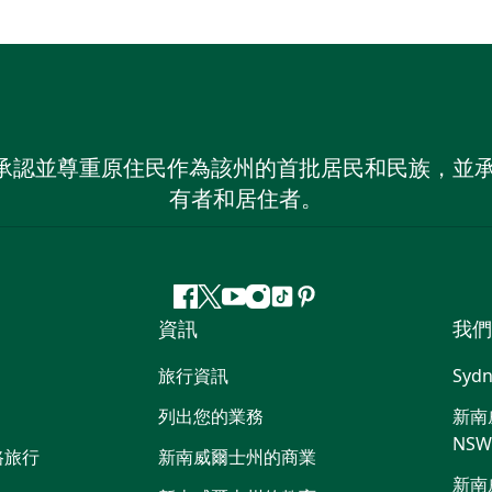
 NSW）承認並尊重原住民作為該州的首批居民和民族
有者和居住者。
Facebook
嘰
Youtube
Instagram
抖
Pinterest
資訊
我們
嘰
音
喳
旅行資訊
Sydn
喳
列出您的業務
新南威
NS
路旅行
新南威爾士州的商業
新南