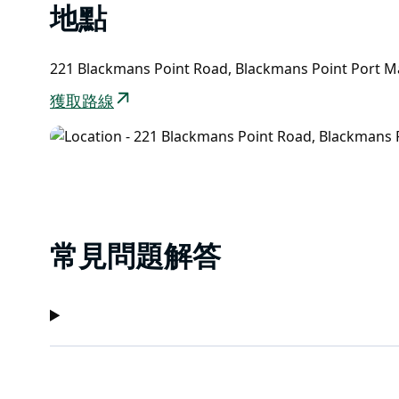
親手採摘的草莓，高至肩部，大人可輕鬆採摘；低至肩
地點
費。
告別高速公路的單調乏味：無需繞路，寬敞的草地供孩
221 Blackmans Point Road, Blackmans Point Port
停車場。
獲取路線
常見問題解答