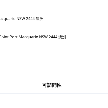
部，小朋友可輕鬆採摘底部草莓。只需按採摘量付
子們舒展筋骨。道路採用密封設計；大型密封房車
 Macquarie NSW 2444 澳洲
可訪問性