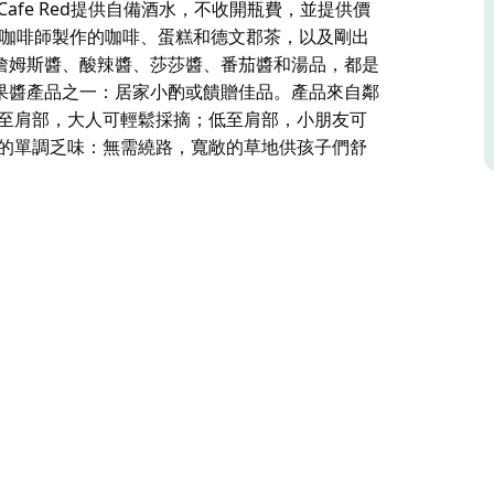
afe Red提供自備酒水，不收開瓶費，並提供價
、咖啡師製作的咖啡、蛋糕和德文郡茶，以及剛出
。 詹姆斯醬、酸辣醬、莎莎醬、番茄醬和湯品，都是
獎的果醬產品之一：居家小酌或饋贈佳品。產品來自鄰
高至肩部，大人可輕鬆採摘；低至肩部，小朋友可
路的單調乏味：無需繞路，寬敞的草地供孩子們舒
所。免費入場的Ricardoes農場是沿途理想的茶
時。
室內，紅熟的番茄攀爬在高聳的傑克與豆莖式藤蔓
都在遮蔽處，以防下雨或寒冷。
並提供價格實惠的農場新鮮早餐/早午餐、營養午餐、
爐的鬆軟烤餅，配以純天然奶油和Ricardoes
rdoes 旗下眾多榮獲悉尼皇家復活節美食展大獎的
植戶，是露營者必備的選擇。