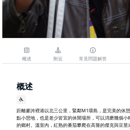
概述
附近
常見問題解答
概述
距離麥誇裡港以北三公里，緊鄰M1環島，是完美的休憩之
點小憩地，也是老少皆宜的休閒場所，可以消磨幾個小
的鄉村。溫室內，紅熟的番茄攀爬在高聳的傑克與豆莖