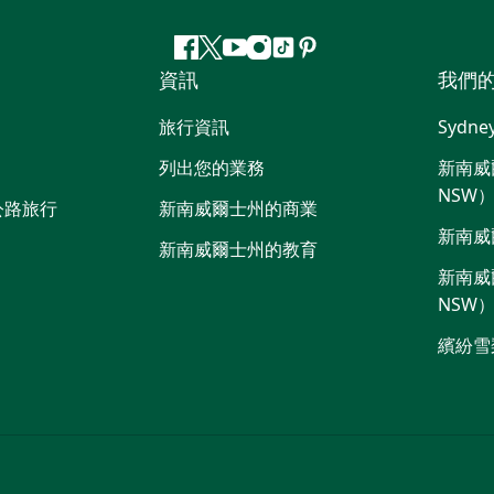
Facebook
嘰
Youtube
Instagram
抖
Pinterest
資訊
我們
嘰
音
喳
旅行資訊
Sydne
喳
列出您的業務
新南威爾
NSW
公路旅行
新南威爾士州的商業
新南威
新南威爾士州的教育
新南威爾
NSW
繽紛雪