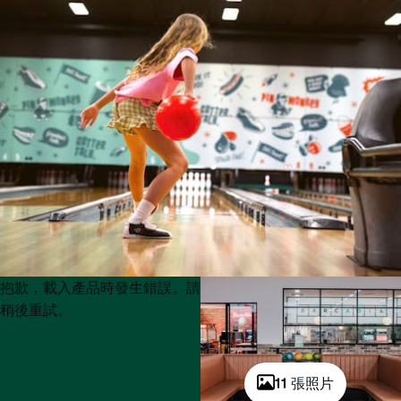
Product
Product
抱歉，載入產品時發生錯誤。請
List
List
稍後重試。
11 張照片