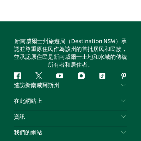
新南威爾士州旅遊局（Destination NSW）承
認並尊重原住民作為該州的首批居民和民族，
並承認原住民是新南威爾士土地和水域的傳統
所有者和居住者。
Facebook
嘰
Youtube
Instagram
抖
Pintere
造訪新南威爾斯州
嘰
音
喳
聯絡我們
在此網站上
喳
免責聲明
目的地
資訊
隱私
要做的事情
旅行資訊
Cookie 通知
我們的網站
新南威爾士州公路旅行