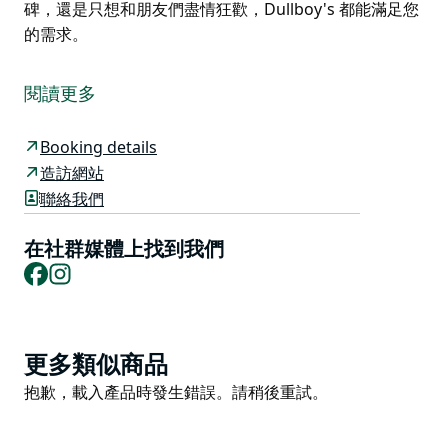
碑，還是只想和朋友們盡情狂歡，Dullboy's 都能滿足您
的需求。
Dullboy's Social Co 為您帶來歡樂時光。無論是夜生
活、週末探險、歡笑或美好回憶，這裡都能滿足您的需
閱讀更多
求。正如俗語所說，「光幹活不玩耍，聰明的傑克也會變
成傻瓜」。
Booking details
逃離日常的瑣碎，來這裡體驗非凡的娛樂活動吧！這裡有
造訪網站
保齡球館、戶外迷你高爾夫球場、電子遊戲廳、碰碰車、
聯絡我們
現代餐廳，以及僅限 18 歲以上人士入內的 Barcadia 酒
吧！
在社群媒體上找到我們
Facebook
Instagram
這間多功能娛樂場所也是舉辦盛大派對的理想選擇！無論
您是想進行團隊建立、慶祝家庭里程碑，還是只想和朋友
們盡情狂歡，Dullboy's 都能滿足您的需求。
Product
更多類似商品
List
Product
抱歉，載入產品時發生錯誤。請稍後重試。
List