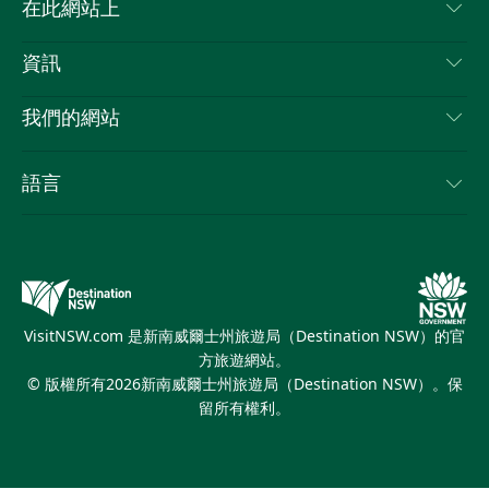
聯絡我們
在此網站上
喳
免責聲明
目的地
資訊
隱私
要做的事情
旅行資訊
Cookie 通知
我們的網站
新南威爾士州公路旅行
列出您的業務
使用條款
Sydney.com
活動
語言
新南威爾士州的商業
新南威爾士州旅遊局（Destination NSW）企業網站
住宿
新南威爾士州的教育
新南威爾士州商務活動
優惠訊息
新南威爾士州旅遊局（Destination NSW）媒體中心
繽紛雪梨燈光音樂節
VisitNSW.com 是新南威爾士州旅遊局（Destination NSW）的官
方旅遊網站。
© 版權所有
2026
新南威爾士州旅遊局（Destination NSW）。保
留所有權利。