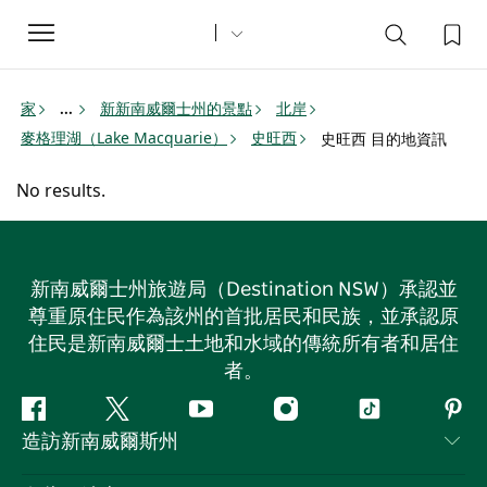
Toggle
navigation
家
新新南威爾士州的景點
北岸
...
麥格理湖（Lake Macquarie）
史旺西
史旺西 目的地資訊
No results.
新南威爾士州旅遊局（Destination NSW）承認並
尊重原住民作為該州的首批居民和民族，並承認原
住民是新南威爾士土地和水域的傳統所有者和居住
者。
Facebook
嘰
Youtube
Instagram
抖
Pint
造訪新南威爾斯州
嘰
音
喳