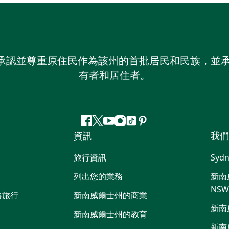
 NSW）承認並尊重原住民作為該州的首批居民和民族
有者和居住者。
Facebook
嘰
Youtube
Instagram
抖
Pinterest
資訊
我們
嘰
音
喳
旅行資訊
Sydn
喳
列出您的業務
新南威
NS
路旅行
新南威爾士州的商業
新南
新南威爾士州的教育
新南威