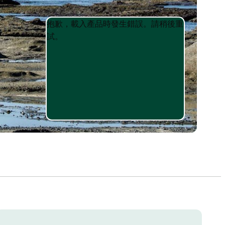
Product
Product
抱歉，載入產品時發生錯誤。請稍後重
List
List
試。