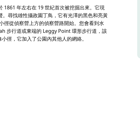
861 年左右在 19 世紀首次被挖掘出來。它現
聲。尋找雄性攝政園丁鳥，它有光澤的黑色和亮黃
 小徑從偵察營上方的偵察營路開始。您會看到水
 步行道或東端的 Leggy Point 環形步行道，該
用這條小徑，它加入了公園內其他人的網絡。
861 年左右在 19 世紀首次被挖掘出來。它現
聲。尋找雄性攝政園丁鳥，它有光澤的黑色和亮黃
的軌道入口。步行者可以加入軌道西端的
道，該步行道也連接到 Glenrock 海灘。騎馬者也可以