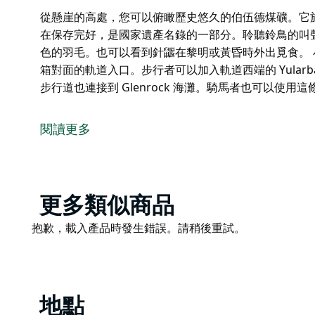
從懸崖的高處，您可以俯瞰歷史悠久的伯伍德煤礦。它於 1
在保存完好，是國家遺產名錄的一部分。聆聽鈴鳥的叫
色的羽毛。也可以看到針鼴在黎明或黃昏時外出覓食。
箱對面的軌道入口。步行者可以加入軌道西端的 Yularbah
步行道也連接到 Glenrock 海灘。騎馬者也可以使
從懸崖的高處，您可以俯瞰歷史悠久的伯伍德煤礦。它於 1
在保存完好，是國家遺產名錄的一部分。聆聽鈴鳥的叫
閱讀更多
色的羽毛。也可以看到針鼴在黎明或黃昏時外出覓食。
小徑從偵察營上方的偵察營路開始。您會看到水箱對面
Yularbah 步行道或東端的 Leggy Point 環形步行
使用這條小徑，它加入了公園內其他人的網絡。
Product
更多類似商品
List
Product
抱歉，載入產品時發生錯誤。請稍後重試。
List
地點