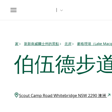
Toggle
navigation
家
新新南威爾士州的景點
北岸
麥格理湖（Lake Macq
伯伍德步
Scout Camp Road Whitebridge NSW 2290 澳洲