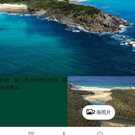
Product
Product
抱歉，載入產品時發生錯誤。請
List
List
稍後重試。
2 張照片