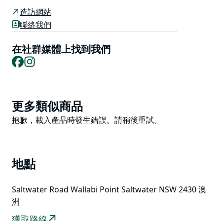
這些海灘位於 Old Bar 南部，是衝浪愛好者的理想之
造訪網站
地，每年吸引成千上萬尋找完美海浪的遊客。
聯絡我們
這些海灘也非常適合家庭遊玩，因為野餐保護區旁有一個
在社群媒體上找到我們
溫暖的淺鹹水潟湖，為在 Khapinghat 溪中游泳提供了絕
Facebook
Instagram
佳的機會。
對於熱愛釣魚的人來說，你不會失望的，因為這個地區有
直接通往海上的船隻下水處。
Product
更多類似商品
List
Product
抱歉，載入產品時發生錯誤。請稍後重試。
List
地點
Saltwater Road Wallabi Point Saltwater NSW 2430 澳
洲
獲取路線