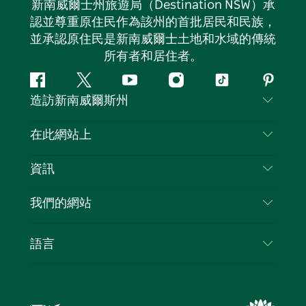
新南威爾士州旅遊局（Destination NSW）承
認並尊重原住民作為該州的首批居民和民族，
並承認原住民是新南威爾士土地和水域的傳統
所有者和居住者。
Facebook
嘰
Youtube
Instagram
抖
Pintere
造訪新南威爾斯州
嘰
音
喳
聯絡我們
在此網站上
喳
免責聲明
目的地
資訊
隱私
要做的事情
旅行資訊
Cookie 通知
我們的網站
新南威爾士州公路旅行
列出您的業務
使用條款
Sydney.com
活動
語言
新南威爾士州的商業
新南威爾士州旅遊局（Destination NSW）企業網
住宿
新南威爾士州的教育
站
優惠訊息
新南威爾士州商務活動