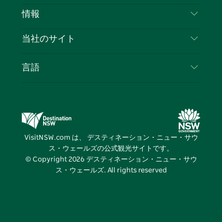
免責事項
ブ
ー
ー
グ
ト
ス
目的地
情報
ッ
ブ
ラ
ッ
ト
プライバシー
やるべきこと
ク
ム
ク
旅行情報
当社のサイト
クッキーに関する通知
ニューサウスウェールズ州のロードトリップ
ビジネスを登録する
利用規約
Sydney.com
イベント
言語
NSWでのビジネス
デスティネーション・ニュー・サウス・ウェール
宿泊施設
ニューサウスウェールズ州の教育
ズコーポレート
お得な情報
ビジネスイベントNSW
デスティネーション・ニュー・サウス・ウェール
VisitNSW.com は、 デスティネーション・ニュー・サウ
ズメディアセンター
ス・ウェールズの公式観光サイトです。
ビビッド・シドニー
© Copyright
2026
デスティネーション・ニュー・サウ
ス・ウェールズ. All rights reserved