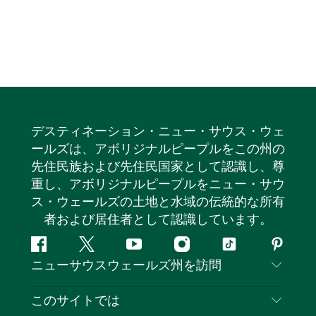
デスティネーション・ニュー・サウス・ウェ
ールズは、アボリジナルピープルをこの州の
先住民族および先住民国家として認識し、尊
重し、アボリジナルピープルをニュー・サウ
ス・ウェールズの土地と水域の伝統的な所有
者および居住者として認識しています。
フ
ツ
ユ
イ
テ
ピ
ニューサウスウェールズ州を訪問
ェ
イ
ー
ン
ィ
ン
イ
ッ
チ
ス
ッ
タ
お問い合わせ
このサイトでは
ス
タ
ュ
タ
ク
レ