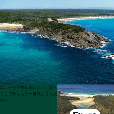
Product
Product
エラーが発生しました。しばら
List
List
くしてからもう一度試してくだ
さい