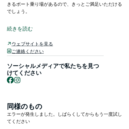
きるボート乗り場があるので、きっとご満足いただける
でしょう。
ソルトウォータービーチとワラビポイントビーチは、ソ
ルトウォーター国立公園内のソルトウォーターポイント
続きを読む
によって隔てられています。
オールドバーのすぐ南に位置するこれらのビーチは、サ
ウェブサイトを見る
ーフィン愛好家に最適で、毎年、完璧な波を求めて何千
ご連絡ください
人もの観光客が訪れます。
ソーシャルメディアで私たちを見つ
これらのビーチは、ピクニック保護区に隣接する暖かく
けてください
浅い海水ラグーンがあり、カッピングハット川で泳ぐの
Facebook
Instagram
に最適な場所であるため、家族連れにも最適です。
釣りがお好きな方には、このエリアに直接出航できるボ
ート乗り場があるので、きっとご満足いただけるでしょ
同様のもの
Product
う。
List
Product
エラーが発生しました。しばらくしてからもう一度試し
List
てください