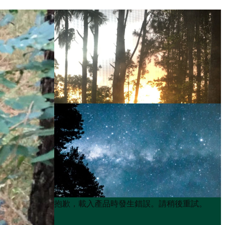
Product
Product
抱歉，載入產品時發生錯誤。請稍後重試。
List
List