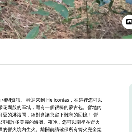
關資訊。 歡迎來到 Heliconias，在這裡您可以
帶花園般的區域，還有一個很棒的蒙古包。營地內
可愛的淋浴間，絕對會讓您留下難忘的回憶！ 營
爾遜河和許多美麗的海灘。夜晚，您可以圍坐在營火
供的營火坑內生火。離開前請確保所有篝火完全熄