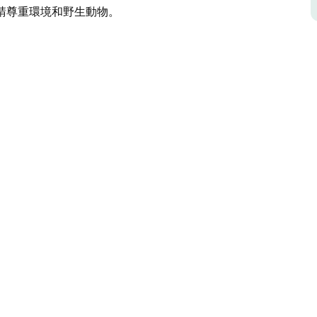
請尊重環境和野生動物。
供的相關資訊。
他們擁有一個風景優美的營地，位於宛如熱帶花園般的區
堆肥廁所。此外，森林裡還有一個超可愛的淋浴
威爾遜河和許多美麗的海灘。夜晚，您可以圍坐在營
提供的營火坑內生火。離開前請確保所有篝火完全
。請尊重環境和野生動物。