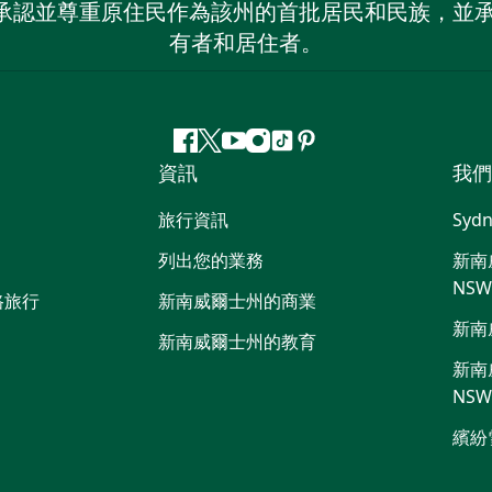
 NSW）承認並尊重原住民作為該州的首批居民和民族
有者和居住者。
Facebook
嘰
Youtube
Instagram
抖
Pinterest
資訊
我們
嘰
音
喳
旅行資訊
Sydn
喳
列出您的業務
新南威
NS
路旅行
新南威爾士州的商業
新南
新南威爾士州的教育
新南威
NS
繽紛