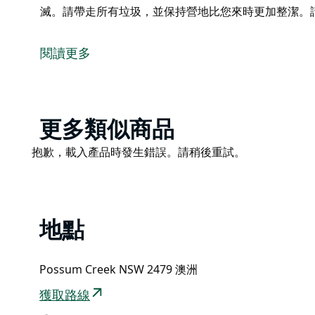
滅。請帶走所有垃圾，並保持營地比您來時更加整潔。
這是透過 Hipcamp 平台預訂的住宿，以下是房東提
歡迎來到 Heliconias，在這裡您可以回歸自然。
閱讀更多
域，還有一個很棒的蒙古包。營地內設有可欣賞美景的
間，絕對會讓您留下難忘的回憶！
營地距離拜倫灣約 20 分鐘車程。開車片刻即可抵達
Product
更多類似商品
火旁，一邊欣賞星空，一邊享受溫暖的夜晚。請務必在
List
熄滅。請帶走所有垃圾，並保持營地比您來時更加整潔
Product
抱歉，載入產品時發生錯誤。請稍後重試。
List
地點
Possum Creek NSW 2479 澳洲
獲取路線