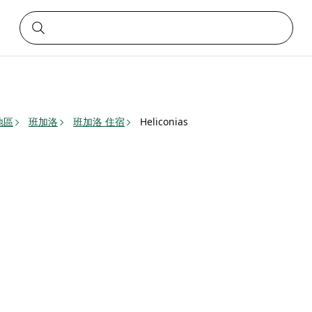
）地區
班加洛
班加洛 住宿
Heliconias
s