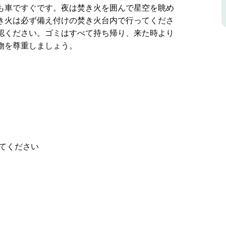
も車ですぐです。夜は焚き火を囲んで星空を眺め
き火は必ず備え付けの焚き火台内で行ってくださ
認ください。ゴミはすべて持ち帰り、来た時より
物を尊重しましょう。
です。以下はホストから提供された情報です。
ごすひとときをお楽しみいただけます。敷地内には、
ルト（モンゴルの移動式住居）もご用意していま
ございます。森の中には、とても可愛らしいシャ
位置しています。ウィルソン川や数々の美しいビーチへ
ら、ゆったりとした時間をお過ごしください。焚
てください
お帰りの際は、火が完全に消えていることをご確
れいな状態にしてお帰りください。環境と野生動