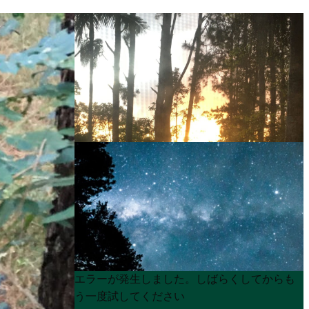
Product
Product
エラーが発生しました。しばらくしてからも
List
List
う一度試してください