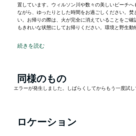
置しています。ウィルソン川や数々の美しいビーチへ
ながら、ゆったりとした時間をお過ごしください。焚
い。お帰りの際は、火が完全に消えていることをご確
もきれいな状態にしてお帰りください。環境と野生動
こちらはHipcampを通じたホスト付き宿泊プラン
Heliconiasへようこそ。ここでは、自然の中で過
続きを読む
まるで熱帯庭園のような美しい場所があり、素敵なユ
す。景色を眺めながら利用できるコンポストトイレも
ワーがあり、忘れられない思い出となるでしょう。
Product
同様のもの
Heliconiasはバイロンベイから約20分の場所に
List
も車ですぐです。夜は焚き火を囲んで星空を眺めなが
Product
エラーが発生しました。しばらくしてからもう一度試し
き火は必ず備え付けの焚き火台内で行ってください。
List
認ください。ゴミはすべて持ち帰り、来た時よりもき
物を尊重しましょう。
ロケーション