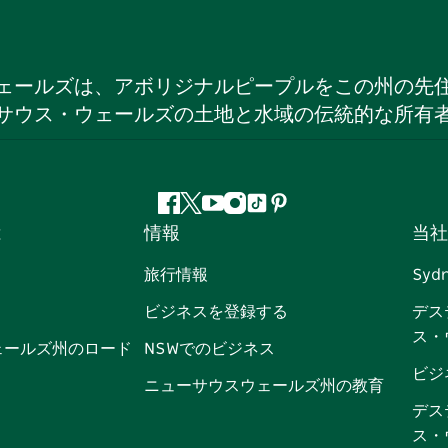
ェールズは、アボリジナルピープルをこの州の先
サウス・ウェールズの土地と水域の伝統的な所有
フ
ツ
ユ
イ
テ
ピ
は
情報
当社
ェ
イ
ー
ン
ィ
ン
イ
ッ
チ
ス
ッ
タ
旅行情報
Syd
ス
タ
ュ
タ
ク
レ
ビジネスを登録する
デス
ブ
ー
ー
グ
ト
ス
ス・
ッ
ブ
ラ
ッ
ト
ェールズ州のロード
NSWでのビジネス
ク
ム
ク
ビジ
ニューサウスウェールズ州の教育
デス
ス・