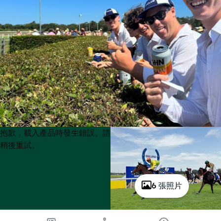
Product
Product
抱歉，載入產品時發生錯誤。請
List
List
稍後重試。
6 張照片