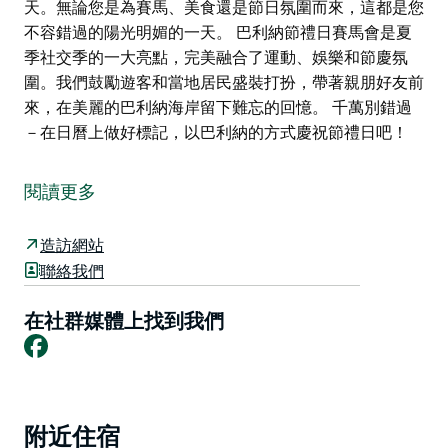
天。無論您是為賽馬、美食還是節日氛圍而來，這都是您
不容錯過的陽光明媚的一天。 巴利納節禮日賽馬會是夏
季社交季的一大亮點，完美融合了運動、娛樂和節慶氛
圍。我們鼓勵遊客和當地居民盛裝打扮，帶著親朋好友前
來，在美麗的巴利納海岸留下難忘的回憶。 千萬別錯過
－在日曆上做好標記，以巴利納的方式慶祝節禮日吧！
巴利納節禮日賽馬會重返巴利納賽馬俱樂部，為您帶來另
一個充滿節日歡樂、精彩紛呈的本地賽馬比賽以及輕鬆愉
閱讀更多
快的家庭娛樂活動。作為巴利納海岸和內陸地區備受喜愛
的傳統賽事，這場標誌性的夏季賽馬日是延續聖誕節慶祝
造訪網站
活動的完美方式。
聯絡我們
我們誠摯邀請您帶著家人前來享受充滿活力的一天，屆時
將有免費的兒童娛樂活動、18歲以下兒童免費入場，以
在社群媒體上找到我們
Facebook
及適合所有年齡段的輕鬆賽道氛圍。現場將有精彩的賽馬
比賽、完善的TAB投注設施，以及各種美味的餐廳式餐
飲。
這項廣受歡迎的賽事還提供免費巴士接送服務，讓您輕鬆
Product
附近住宿