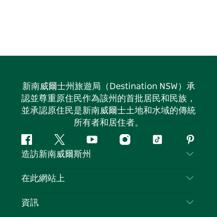
新南威爾士州旅遊局（Destination NSW）承
認並尊重原住民作為該州的首批居民和民族，
並承認原住民是新南威爾士土地和水域的傳統
所有者和居住者。
Facebook
嘰
Youtube
Instagram
抖
Pintere
造訪新南威爾斯州
嘰
音
喳
聯絡我們
在此網站上
喳
免責聲明
目的地
資訊
隱私
要做的事情