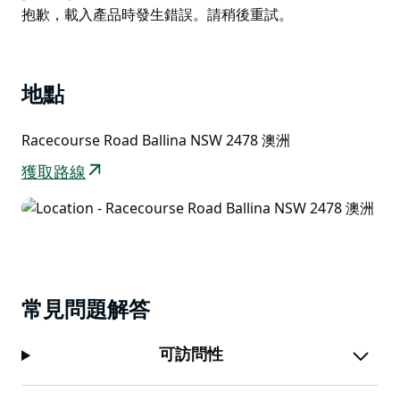
將車停在家中，盡情享受這一天。無論您是為賽馬、美食
List
Product
抱歉，載入產品時發生錯誤。請稍後重試。
還是節日氛圍而來，這都是您不容錯過的陽光明媚的一
List
天。
巴利納節禮日賽馬會是夏季社交季的一大亮點，完美融合
地點
了運動、娛樂和節慶氛圍。我們鼓勵遊客和當地居民盛裝
打扮，帶著親朋好友前來，在美麗的巴利納海岸留下難忘
Racecourse Road Ballina NSW 2478 澳洲
的回憶。
獲取路線
千萬別錯過－在日曆上做好標記，以巴利納的方式慶祝節
禮日吧！
常見問題解答
可訪問性