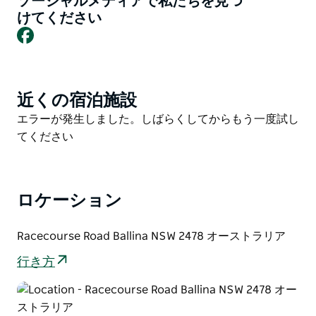
ソーシャルメディアで私たちを見つ
お子様向けの無料エンターテイメント、18歳未満の入
けてください
Facebook
場無料、そしてあらゆる年齢層が楽しめるリラックスし
た雰囲気の競馬場サイドなど、活気あふれる一日を家族
連れでお楽しみいただけます。生中継の競馬、充実した
TAB（競馬投票所）設備、そしてバラエティ豊かな美味
近くの宿泊施設
Product
しいビストロ風のフードとドリンクをご用意していま
List
Product
エラーが発生しました。しばらくしてからもう一度試し
す。
List
てください
この人気のイベントでは、無料バス送迎も運行している
ので、車を使わずに気軽に一日を満喫できます。競馬観
戦、グルメ、あるいは単に祝祭ムードを楽しむためな
ロケーション
ど、目的は何であれ、太陽の下で過ごすこの日は絶対に
見逃せません。
Racecourse Road Ballina NSW 2478 オーストラリア
バリナ・ボクシングデー・レースは、スポーツ、エンタ
ーテイメント、そして祝祭ムードが融合した、夏の社交
行き方
シーズンのハイライトです。観光客も地元の人々も、お
しゃれをして、友人や家族と一緒に、美しいバリナ海岸
で忘れられない思い出を作りましょう。