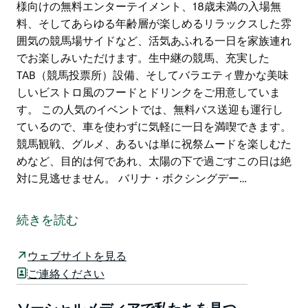
様向けの無料エンターテイメント、18歳未満の入場無
料、そしてあらゆる年齢層が楽しめるリラックスした雰
囲気の競馬場サイドなど、活気あふれる一日を家族連れ
でお楽しみいただけます。生中継の競馬、充実した
TAB（競馬投票所）設備、そしてバラエティ豊かな美味
しいビストロ風のフードとドリンクをご用意していま
す。 この人気のイベントでは、無料バス送迎も運行し
ているので、車を使わずに気軽に一日を満喫できます。
競馬観戦、グルメ、あるいは単に祝祭ムードを楽しむた
めなど、目的は何であれ、太陽の下で過ごすこの日は絶
対に見逃せません。 バリナ・ボクシングデー…
バリナ・ボクシングデー・レースが今年もバリナ・ジョ
ッキークラブに帰ってきます。祝祭ムードに包まれた会
続きを読む
場で、地元競馬の生中継と家族連れにぴったりのリラッ
クスしたひとときをお楽しみください。バリナ・コース
ウェブサイトを見る
トとヒンターランドのイベントカレンダーで長年愛され
ご連絡ください
てきたこの象徴的な夏の競馬デーは、クリスマスのお祝
いをさらに盛り上げるのに最適なイベントです。