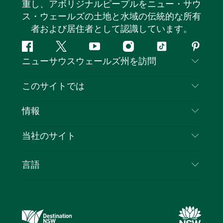
重し、アボリジナルピープルをニュー・サウ
ス・ウェールズの土地と水域の伝統的な所有
者および居住者として認識しています。
フ
ツ
ユ
イ
テ
ピ
ニューサウスウェールズ州を訪問
ェ
イ
ー
ン
ィ
ン
イ
ッ
チ
ス
ッ
タ
お問い合わせ
このサイトでは
ス
タ
ュ
タ
ク
レ
免責事項
ブ
ー
ー
グ
ト
ス
目的地
情報
ッ
ブ
ラ
ッ
ト
プライバシー
やるべきこと
ク
ム
ク
旅行情報
当社のサイト
クッキーに関する通知
ニューサウスウェールズ州のロードトリップ
ビジネスを登録する
利用規約
Sydney.com
イベント
言語
NSWでのビジネス
デスティネーション・ニュー・サウス・ウェール
宿泊施設
ニューサウスウェールズ州の教育
ズコーポレート
お得な情報
ビジネスイベントNSW