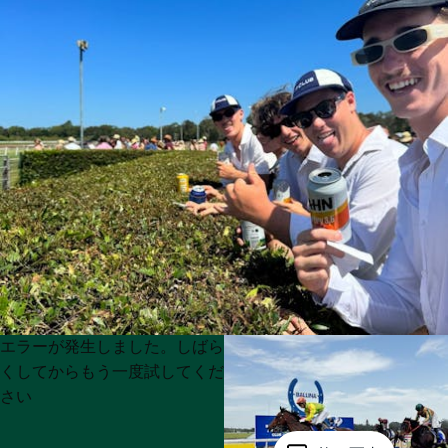
Product
Product
エラーが発生しました。しばら
List
List
くしてからもう一度試してくだ
さい