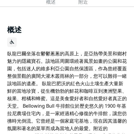
概述
附近
概述
臥龍巴爾坐落在鬱鬱蔥蔥的高原上，是亞熱帶美景和鄉村
魅力的隱藏寶石。該地區周圍環繞著風景如畫的公園和花
園，包括迷人的維多利亞公園自然保護區，作為曾經覆蓋
整個景觀的廣闊大灌木叢雨林的一部分，您可以難得一睹
該地區的遺產。 臥龍巴肥沃的紅色火山土壤生產大量新
鮮的當地珍寶，從生機勃勃的鮮花和咖啡豆到澳洲堅果、
核果、柑橘和蜂蜜。這是美食愛好者和自然愛好者真正的
天堂。 Bellowing Bull 牛排館位於歷史悠久的 1900 年基
拉尼農場住宅內，是一家經過精心修復的牛排館，讓您彷
彿時光倒流。它曾經是一個家庭宅基地，現在因其溫馨的
氛圍和著名的菜單而成為當地人的最愛。附近的