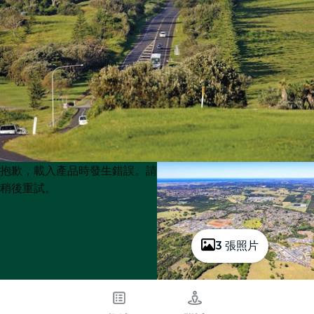
Product
Product
抱歉，載入產品時發生錯誤。請
List
List
稍後重試。
3 張照片