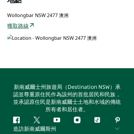
地點
著名的菜單而成為當地人的最愛。附近的 Wollongbar
購物村提供所有必需品，還有一家現代化的小酒館，是您
Wollongbar NSW 2477 澳洲
在一天的探索後放鬆身心的理想場所。
臥龍巴還擁有迷人的住宿加早餐酒店、田園詩般的婚禮場
獲取路線
地以及由傳統農民和業餘愛好者組成的熱情社區。無論您
是探索當地農場、享受自然美景，還是慶祝特殊場合，臥
龍巴都是一個充滿特色和熱情好客的目的地。
新南威爾士州旅遊局（Destination NSW）承
認並尊重原住民作為該州的首批居民和民族，
並承認原住民是新南威爾士土地和水域的傳統
所有者和居住者。
Facebook
嘰
Youtube
Instagram
抖
Pintere
造訪新南威爾斯州
嘰
音