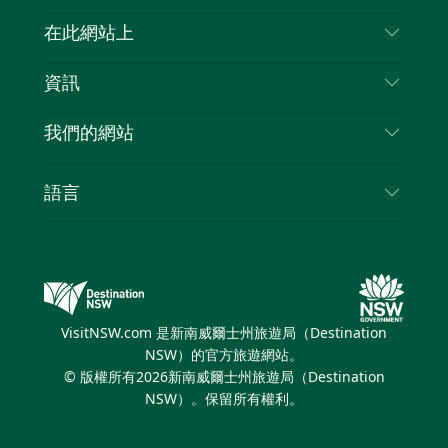
喳
聯絡我們
在此網站上
喳
免責聲明
目的地
資訊
隱私
要做的事情
旅行資訊
Cookie 通知
我們的網站
新南威爾士州公路旅行
列出您的業務
使用條款
Sydney.com
活動
語言
新南威爾士州的商業
新南威爾士州旅遊局（Destination NSW）企業網
住宿
新南威爾士州的教育
站
優惠訊息
新南威爾士州商務活動
新南威爾士州旅遊局（Destination NSW）媒體中
VisitNSW.com 是新南威爾士州旅遊局（Destination
心
NSW）的官方旅遊網站。
繽紛雪梨燈光音樂節
© 版權所有
2026
新南威爾士州旅遊局（Destination
NSW）。保留所有權利。