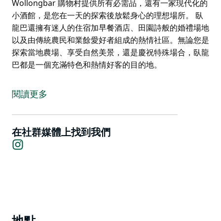
Wollongbar 購物村提供所有必需品，還有一家現代化的
小酒館，是您在一天的探索後放鬆身心的理想場所。 臥
龍巴還擁有迷人的住宿加早餐酒店、田園詩般的婚禮場地
以及由傳統農民和業餘愛好者組成的熱情社區。無論您是
探索當地農場、享受自然美景，還是慶祝特殊場合，臥龍
巴都是一個充滿特色和熱情好客的目的地。
臥龍巴爾坐落在鬱鬱蔥蔥的高原上，是亞熱帶美景和鄉村
魅力的隱藏寶石。該地區周圍環繞著風景如畫的公園和花
閱讀更多
園，包括迷人的維多利亞公園自然保護區，作為曾經覆蓋
整個景觀的廣闊大灌木叢雨林的一部分，您可以難得一睹
該地區的遺產。
在社群媒體上找到我們
Instagram
臥龍巴肥沃的紅色火山土壤生產大量新鮮的當地珍寶，從
生機勃勃的鮮花和咖啡豆到澳洲堅果、核果、柑橘和蜂
蜜。這是美食愛好者和自然愛好者真正的天堂。
Bellowing Bull 牛排館位於歷史悠久的 1900 年基拉尼農
場住宅內，是一家經過精心修復的牛排館，讓您彷彿時光
倒流。它曾經是一個家庭宅基地，現在因其溫馨的氛圍和