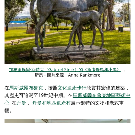
加布里埃爾·斯特克（Gabriel Sterk）的《斯康母馬和小馬》
，
斯昆 - 圖片來源：Anna Rankmore
在
馬斯威爾布魯克
，按照
文化遺產步行
欣賞其宏偉的建築，
其歷史可追溯至19世紀中期。在
馬斯威爾布魯克地區藝術中
心
. 在
丹曼
，
丹曼和地區遺產村
展示獨特的文物和老式車
輛。