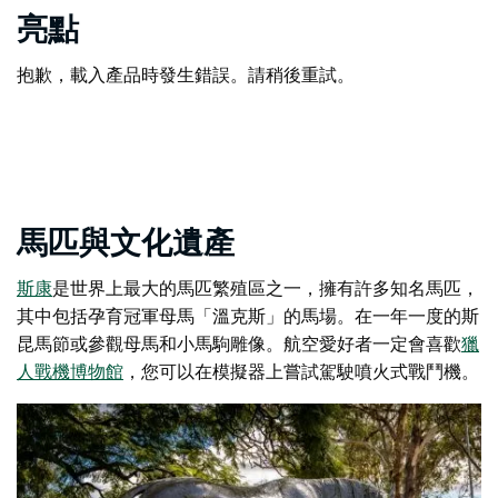
亮點
抱歉，載入產品時發生錯誤。請稍後重試。
馬匹與文化遺產
斯康
是世界上最大的馬匹繁殖區之一，擁有許多知名馬匹，
其中包括孕育冠軍母馬「溫克斯」的馬場。在一年一度的
斯
昆馬節
或參觀母馬和小馬駒雕像。航空愛好者一定會喜歡
獵
人戰機博物館
，您可以在模擬器上嘗試駕駛噴火式戰鬥機。