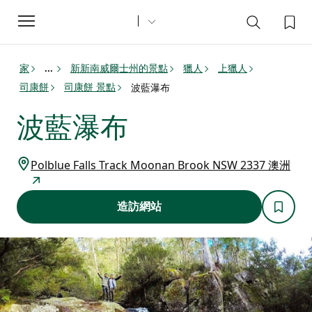
Toggle
navigation
家
新新南威爾士州的景點
獵人
上獵人
...
司康餅
司康餅 景點
波藍瀑布
波藍瀑布
Polblue Falls Track Moonan Brook NSW 2337 澳洲
造訪網站