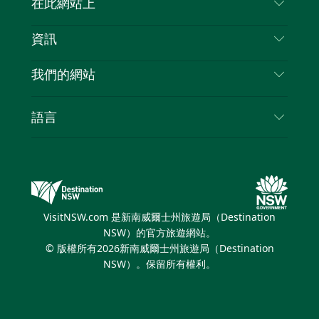
在此網站上
喳
免責聲明
目的地
資訊
隱私
要做的事情
旅行資訊
Cookie 通知
我們的網站
新南威爾士州公路旅行
列出您的業務
使用條款
Sydney.com
活動
語言
新南威爾士州的商業
新南威爾士州旅遊局（Destination NSW）企業網
住宿
新南威爾士州的教育
站
優惠訊息
新南威爾士州商務活動
新南威爾士州旅遊局（Destination NSW）媒體中
VisitNSW.com 是新南威爾士州旅遊局（Destination
心
NSW）的官方旅遊網站。
繽紛雪梨燈光音樂節
© 版權所有
2026
新南威爾士州旅遊局（Destination
NSW）。保留所有權利。