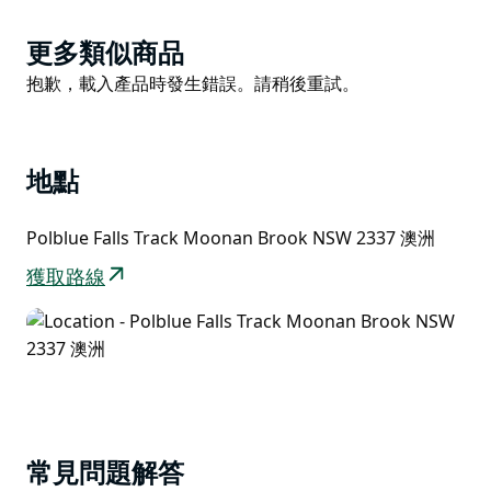
入世界遺產名錄的鬱鬱蔥蔥的山地公園網絡。最近的露營
地是 Horse Swamp Camping Area，就在 Tubrabucca
Product
更多類似商品
Road 的拐角處。
List
Product
抱歉，載入產品時發生錯誤。請稍後重試。
List
地點
Polblue Falls Track Moonan Brook NSW 2337 澳洲
獲取路線
常見問題解答