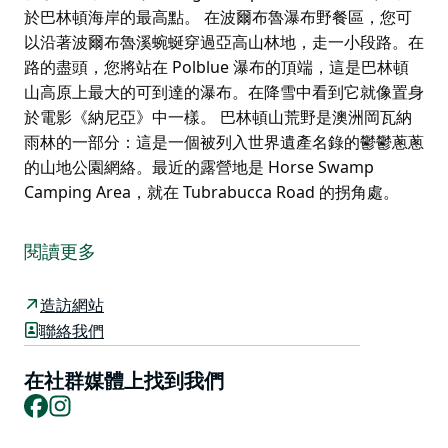
於巴林頓海岸的最高點。 在波爾布魯瀑布野餐區，您可
以沿著波爾布魯溪蜿蜒穿過亞高山林地，走一小段路。在
路的盡頭，您將站在 Polblue 瀑布的頂端，這是巴林頓
山高原上最大的可到達的瀑布。在降雪中看到它就像置身
於電影《納尼亞》中一樣。 巴林頓山荒野是澳洲岡瓦納
雨林的一部分：這是一個被列入世界遺產名錄的鬱鬱蔥蔥
的山地公園網絡。最近的露營地是 Horse Swamp
Camping Area，就在 Tubrabucca Road 的拐角處。
波爾布魯瀑布 (Polblue Falls) 是個高海拔瀑布，深藏於巴
林頓山國家公園 (Barrington Tops National Park)，位
閱讀更多
於巴林頓海岸的最高點。
在波爾布魯瀑布野餐區，您可以沿著波爾布魯溪蜿蜒穿過
造訪網站
亞高山林地，走一小段路。在路的盡頭，您將站在
聯絡我們
Polblue 瀑布的頂端，這是巴林頓山高原上最大的可到達
的瀑布。在降雪中看到它就像置身於電影《納尼亞》中一
在社群媒體上找到我們
Facebook
Instagram
樣。
巴林頓山荒野是澳洲岡瓦納雨林的一部分：這是一個被列