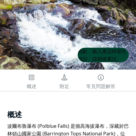
Product
Product
抱歉，載入產品時發生
List
List
錯誤。請稍後重試。
概述
附近
常見問題解答
概述
波爾布魯瀑布 (Polblue Falls) 是個高海拔瀑布，深藏於巴
林頓山國家公園 (Barrington Tops National Park)，位