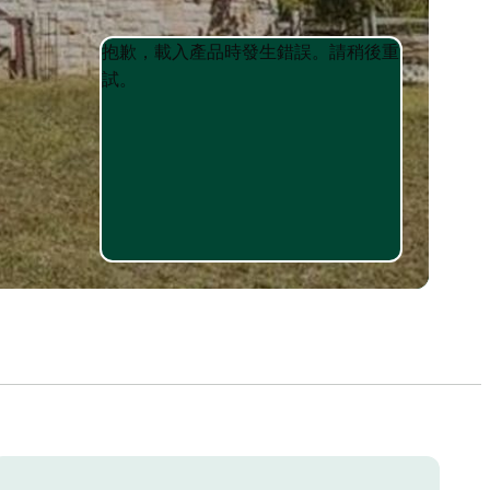
Product
Product
抱歉，載入產品時發生錯誤。請稍後重
List
List
試。