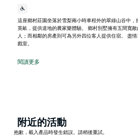
這座鄉村莊園坐落於雪梨兩小時車程外的翠綠山谷中，
英畝，提供道地的農家樂體驗。 鄉村別墅擁有五間寬敞的
人；而相鄰的房產則可為另外四位客人提供住宿。 盡
戲室。
這座鄉村莊園坐落於雪梨兩小時車程外的翠綠山谷中，
莊園佔地四英畝，提供道地的農家樂體驗。
閱讀更多
鄉村別墅擁有五間寬敞的臥室，可舒適容納多達 12 
位客人提供住宿。
盡情享受各種便利設施，包括清爽的泳池和熱鬧的遊戲
Product
附近的活動
List
Product
抱歉，載入產品時發生錯誤。請稍後重試。