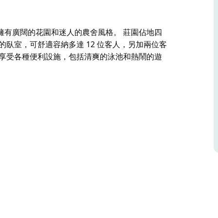
擁有廣闊的花園和迷人的農舍風格。 莊園佔地四
臥室，可舒適容納多達 12 位客人，另加兩位客
情享受各種便利設施，包括清爽的泳池和熱鬧的遊
擁有廣闊的花園和迷人的農舍風格。
位客人，另加兩位客人；而相鄰的房產則可為另外四
室。