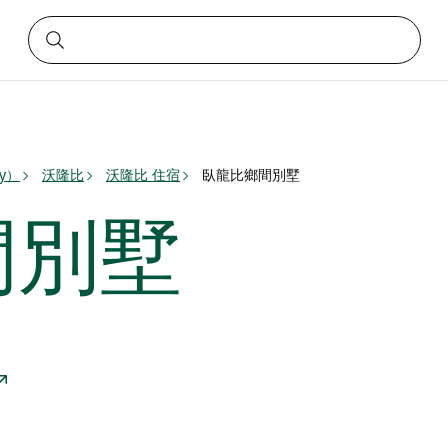
ey）
沃隆比
沃隆比 住宿
臥龍比鄉間別墅
間別墅